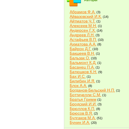
Авторы
Абрамов Ф.А.
(3)
Айвазовский И.К.
(14)
Айтматов Ч.Т.
(1)
Алексеев М.Н.
(1)
Андерсен Г.Х.
(14)
Андреев Л.Н.
(3)
Астафьев В.П.
(10)
Ахматова А.А.
(8)
Байрон Д.Г.
(10)
Бакшеев В.Н.
(1)
Бальзак О.
(10)
Бальмонт К.Д.
(1)
Басанец П.А.
(1)
Батюшков К.Н.
(9)
Бах И.С.
(1)
Билибин И.Я.
(1)
Блок А.А.
(8)
Богданов-Бельский Н.П.
(1)
Боттичелли С.М.
(1)
Братья Гримм
(1)
Бродский И.И.
(3)
Брюллов К.П.
(8)
Брюсов В.Я.
(2)
Булгаков М.А.
(51)
Бунин И.А.
(20)
Быков В.В.
(2)