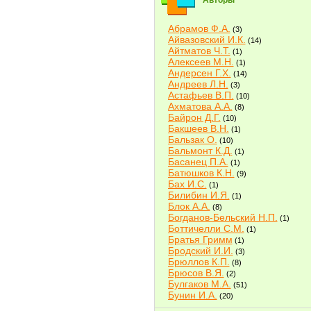
Авторы
Абрамов Ф.А.
(3)
Айвазовский И.К.
(14)
Айтматов Ч.Т.
(1)
Алексеев М.Н.
(1)
Андерсен Г.Х.
(14)
Андреев Л.Н.
(3)
Астафьев В.П.
(10)
Ахматова А.А.
(8)
Байрон Д.Г.
(10)
Бакшеев В.Н.
(1)
Бальзак О.
(10)
Бальмонт К.Д.
(1)
Басанец П.А.
(1)
Батюшков К.Н.
(9)
Бах И.С.
(1)
Билибин И.Я.
(1)
Блок А.А.
(8)
Богданов-Бельский Н.П.
(1)
Боттичелли С.М.
(1)
Братья Гримм
(1)
Бродский И.И.
(3)
Брюллов К.П.
(8)
Брюсов В.Я.
(2)
Булгаков М.А.
(51)
Бунин И.А.
(20)
Быков В.В.
(2)