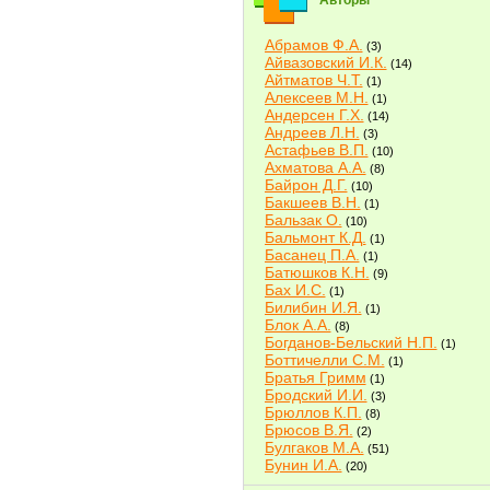
Авторы
Абрамов Ф.А.
(3)
Айвазовский И.К.
(14)
Айтматов Ч.Т.
(1)
Алексеев М.Н.
(1)
Андерсен Г.Х.
(14)
Андреев Л.Н.
(3)
Астафьев В.П.
(10)
Ахматова А.А.
(8)
Байрон Д.Г.
(10)
Бакшеев В.Н.
(1)
Бальзак О.
(10)
Бальмонт К.Д.
(1)
Басанец П.А.
(1)
Батюшков К.Н.
(9)
Бах И.С.
(1)
Билибин И.Я.
(1)
Блок А.А.
(8)
Богданов-Бельский Н.П.
(1)
Боттичелли С.М.
(1)
Братья Гримм
(1)
Бродский И.И.
(3)
Брюллов К.П.
(8)
Брюсов В.Я.
(2)
Булгаков М.А.
(51)
Бунин И.А.
(20)
Быков В.В.
(2)