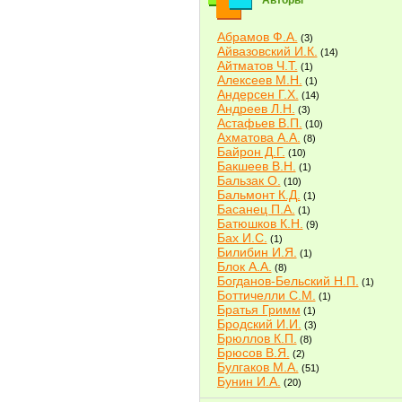
Авторы
Абрамов Ф.А.
(3)
Айвазовский И.К.
(14)
Айтматов Ч.Т.
(1)
Алексеев М.Н.
(1)
Андерсен Г.Х.
(14)
Андреев Л.Н.
(3)
Астафьев В.П.
(10)
Ахматова А.А.
(8)
Байрон Д.Г.
(10)
Бакшеев В.Н.
(1)
Бальзак О.
(10)
Бальмонт К.Д.
(1)
Басанец П.А.
(1)
Батюшков К.Н.
(9)
Бах И.С.
(1)
Билибин И.Я.
(1)
Блок А.А.
(8)
Богданов-Бельский Н.П.
(1)
Боттичелли С.М.
(1)
Братья Гримм
(1)
Бродский И.И.
(3)
Брюллов К.П.
(8)
Брюсов В.Я.
(2)
Булгаков М.А.
(51)
Бунин И.А.
(20)
Быков В.В.
(2)