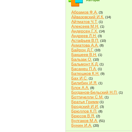
Авторы
Абрамов Ф.А.
(3)
Айвазовский И.К.
(14)
Айтматов Ч.Т.
(1)
Алексеев М.Н.
(1)
Андерсен Г.Х.
(14)
Андреев Л.Н.
(3)
Астафьев В.П.
(10)
Ахматова А.А.
(8)
Байрон Д.Г.
(10)
Бакшеев В.Н.
(1)
Бальзак О.
(10)
Бальмонт К.Д.
(1)
Басанец П.А.
(1)
Батюшков К.Н.
(9)
Бах И.С.
(1)
Билибин И.Я.
(1)
Блок А.А.
(8)
Богданов-Бельский Н.П.
(1)
Боттичелли С.М.
(1)
Братья Гримм
(1)
Бродский И.И.
(3)
Брюллов К.П.
(8)
Брюсов В.Я.
(2)
Булгаков М.А.
(51)
Бунин И.А.
(20)
Быков В.В.
(2)