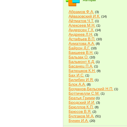
Авторы
Абрамов Ф.А.
(3)
Айвазовский И.К.
(14)
Айтматов Ч.Т.
(1)
Алексеев М.Н.
(1)
Андерсен Г.Х.
(14)
Андреев Л.Н.
(3)
Астафьев В.П.
(10)
Ахматова А.А.
(8)
Байрон Д.Г.
(10)
Бакшеев В.Н.
(1)
Бальзак О.
(10)
Бальмонт К.Д.
(1)
Басанец П.А.
(1)
Батюшков К.Н.
(9)
Бах И.С.
(1)
Билибин И.Я.
(1)
Блок А.А.
(8)
Богданов-Бельский Н.П.
(1)
Боттичелли С.М.
(1)
Братья Гримм
(1)
Бродский И.И.
(3)
Брюллов К.П.
(8)
Брюсов В.Я.
(2)
Булгаков М.А.
(51)
Бунин И.А.
(20)
Быков В.В.
(2)