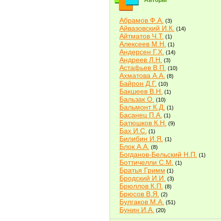
Авторы
Абрамов Ф.А.
(3)
Айвазовский И.К.
(14)
Айтматов Ч.Т.
(1)
Алексеев М.Н.
(1)
Андерсен Г.Х.
(14)
Андреев Л.Н.
(3)
Астафьев В.П.
(10)
Ахматова А.А.
(8)
Байрон Д.Г.
(10)
Бакшеев В.Н.
(1)
Бальзак О.
(10)
Бальмонт К.Д.
(1)
Басанец П.А.
(1)
Батюшков К.Н.
(9)
Бах И.С.
(1)
Билибин И.Я.
(1)
Блок А.А.
(8)
Богданов-Бельский Н.П.
(1)
Боттичелли С.М.
(1)
Братья Гримм
(1)
Бродский И.И.
(3)
Брюллов К.П.
(8)
Брюсов В.Я.
(2)
Булгаков М.А.
(51)
Бунин И.А.
(20)
Быков В.В.
(2)