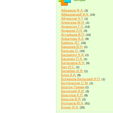
Авторы
Абрамов Ф.А.
(3)
Айвазовский И.К.
(14)
Айтматов Ч.Т.
(1)
Алексеев М.Н.
(1)
Андерсен Г.Х.
(14)
Андреев Л.Н.
(3)
Астафьев В.П.
(10)
Ахматова А.А.
(8)
Байрон Д.Г.
(10)
Бакшеев В.Н.
(1)
Бальзак О.
(10)
Бальмонт К.Д.
(1)
Басанец П.А.
(1)
Батюшков К.Н.
(9)
Бах И.С.
(1)
Билибин И.Я.
(1)
Блок А.А.
(8)
Богданов-Бельский Н.П.
(1)
Боттичелли С.М.
(1)
Братья Гримм
(1)
Бродский И.И.
(3)
Брюллов К.П.
(8)
Брюсов В.Я.
(2)
Булгаков М.А.
(51)
Бунин И.А.
(20)
Быков В.В.
(2)