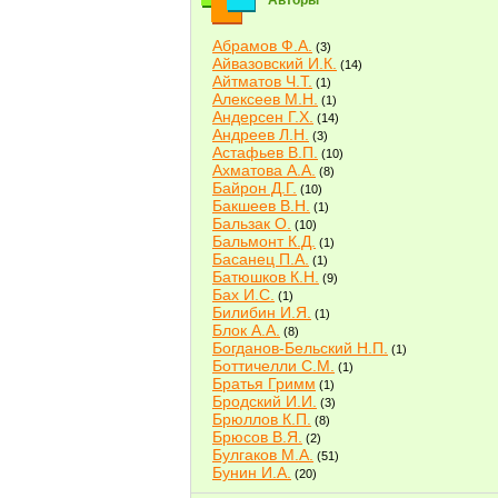
Авторы
Абрамов Ф.А.
(3)
Айвазовский И.К.
(14)
Айтматов Ч.Т.
(1)
Алексеев М.Н.
(1)
Андерсен Г.Х.
(14)
Андреев Л.Н.
(3)
Астафьев В.П.
(10)
Ахматова А.А.
(8)
Байрон Д.Г.
(10)
Бакшеев В.Н.
(1)
Бальзак О.
(10)
Бальмонт К.Д.
(1)
Басанец П.А.
(1)
Батюшков К.Н.
(9)
Бах И.С.
(1)
Билибин И.Я.
(1)
Блок А.А.
(8)
Богданов-Бельский Н.П.
(1)
Боттичелли С.М.
(1)
Братья Гримм
(1)
Бродский И.И.
(3)
Брюллов К.П.
(8)
Брюсов В.Я.
(2)
Булгаков М.А.
(51)
Бунин И.А.
(20)
Быков В.В.
(2)