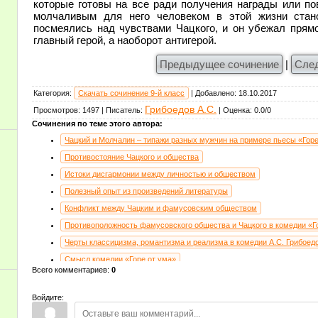
которые готовы на все ради получения награды или п
молчаливым для него человеком в этой жизни стан
посмеялись над чувствами Чацкого, и он убежал прямо
главный герой, а наоборот антигерой.
Предыдущее сочинение
|
Сле
Категория
:
Скачать сочинение 9-й класс
|
Добавлено
:
18.10.2017
Грибоедов А.С.
Просмотров
:
1497
|
Писатель
:
|
Оценка
:
0.0
/
0
Сочинения по теме этого автора:
Чацкий и Молчалин – типажи разных мужчин на примере пьесы «Горе
Противостояние Чацкого и общества
Истоки дисгармонии между личностью и обществом
Полезный опыт из произведений литературы
Конфликт между Чацким и фамусовским обществом
Противоположность фамусовского общества и Чацкого в комедии «Г
Черты классицизма, романтизма и реализма в комедии А.С. Грибоедо
Смысл комедии «Горе от ума»
Всего комментариев
:
0
Политическая значимость комедии Грибоедова «Горе от ума»
Конфликты и система персонажей комедии А.С. Грибоедова «Горе от
Войдите:
Вечные вопросы в комедии «Горе от ума»