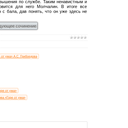
овышения по службе. Таким ненавистным и
овится для него Молчалин. В итоге все
 с бала, дав понять, что он уже здесь не
дующее сочинение
 от ума» А.С. Грибоедова
оре от ума»
ва «Горе от ума»
 ума»