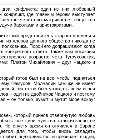
 два конфликта: один из них любовный
 конфликт, где главным героем выступает
бществе четко просматривается общество
будучи баронами и аристократами.
ритетный представитель старого времени и
ин из членов данного общество никогда не
ы полковника. Порой его допрашивают, когда
ть конкретного ответа. Также нам показаны
естарелого возраста; чета Тугоуховских,
ми; Платон Михайлович – друг Чацкого и
торый готов был на все, чтобы подняться
 ему Фамусов. Молчалин сам же не имеет
данный тип готов был угождать всем и вся
лов – один из двойников Чацкого и поэтому
тая – он только шумит и мутит море вокруг
овек, который приняв отвергнутую любовь
абыть все свои чувства относительно ее
. Но спустя время он отучился в Европе
ается для того, чтобы вновь овладеть
е любит подхалимство, и презирает людей,