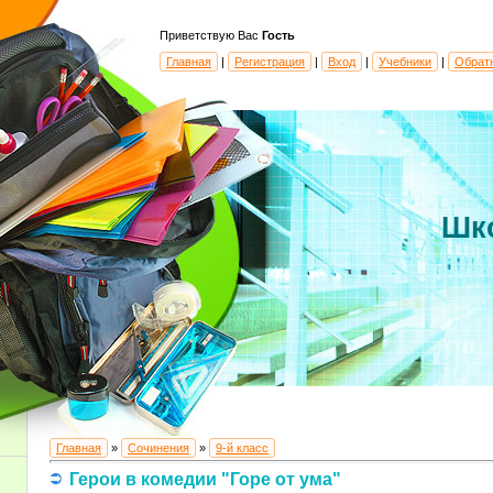
Приветствую Вас
Гость
Главная
|
Регистрация
|
Вход
|
Учебники
|
Обрат
Шк
Главная
»
Сочинения
»
9-й класс
Герои в комедии "Горе от ума"