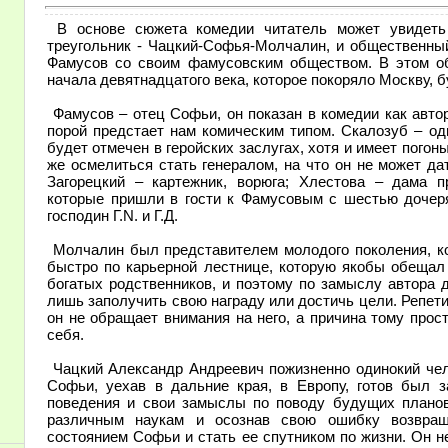
В основе сюжета комедии читатель может увидеть
треугольник - Чацкий-Софья-Молчалин, и общественный
Фамусов со своим фамусовским обществом. В этом о
начала девятнадцатого века, которое покоряло Москву, 
Фамусов – отец Софьи, он показан в комедии как авто
порой предстает нам комическим типом. Скалозуб – од
будет отмечен в геройских заслугах, хотя и имеет погон
же осмелиться стать генералом, на что он не может да
Загорецкий – картежник, ворюга; Хлестова – дама пр
которые пришли в гости к Фамусовым с шестью дочеря
господин Г.N. и Г.Д.
Молчалин был представителем молодого поколения, ко
быстро по карьерной лестнице, которую якобы обещал
богатых родственников, и поэтому по замыслу автора 
лишь заполучить свою награду или достичь цели. Репети
он не обращает внимания на него, а причина тому прос
себя.
Чацкий Александр Андреевич пожизненно одинокий чел
Софьи, уехав в дальние края, в Европу, готов был з
поведения и свои замыслы по поводу будущих планов
различным наукам и осознав свою ошибку возвращ
состоянием Софьи и стать ее спутником по жизни. Он н