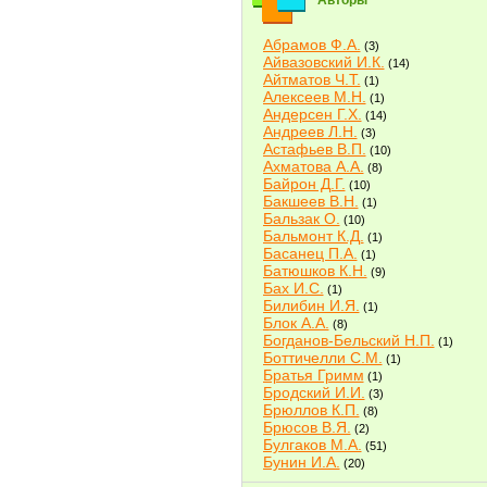
Авторы
Абрамов Ф.А.
(3)
Айвазовский И.К.
(14)
Айтматов Ч.Т.
(1)
Алексеев М.Н.
(1)
Андерсен Г.Х.
(14)
Андреев Л.Н.
(3)
Астафьев В.П.
(10)
Ахматова А.А.
(8)
Байрон Д.Г.
(10)
Бакшеев В.Н.
(1)
Бальзак О.
(10)
Бальмонт К.Д.
(1)
Басанец П.А.
(1)
Батюшков К.Н.
(9)
Бах И.С.
(1)
Билибин И.Я.
(1)
Блок А.А.
(8)
Богданов-Бельский Н.П.
(1)
Боттичелли С.М.
(1)
Братья Гримм
(1)
Бродский И.И.
(3)
Брюллов К.П.
(8)
Брюсов В.Я.
(2)
Булгаков М.А.
(51)
Бунин И.А.
(20)
Быков В.В.
(2)