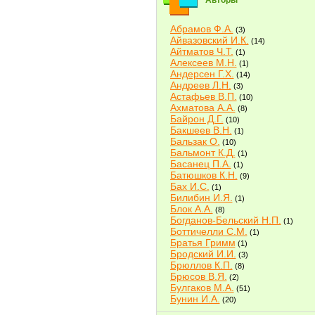
Авторы
Абрамов Ф.А.
(3)
Айвазовский И.К.
(14)
Айтматов Ч.Т.
(1)
Алексеев М.Н.
(1)
Андерсен Г.Х.
(14)
Андреев Л.Н.
(3)
Астафьев В.П.
(10)
Ахматова А.А.
(8)
Байрон Д.Г.
(10)
Бакшеев В.Н.
(1)
Бальзак О.
(10)
Бальмонт К.Д.
(1)
Басанец П.А.
(1)
Батюшков К.Н.
(9)
Бах И.С.
(1)
Билибин И.Я.
(1)
Блок А.А.
(8)
Богданов-Бельский Н.П.
(1)
Боттичелли С.М.
(1)
Братья Гримм
(1)
Бродский И.И.
(3)
Брюллов К.П.
(8)
Брюсов В.Я.
(2)
Булгаков М.А.
(51)
Бунин И.А.
(20)
Быков В.В.
(2)