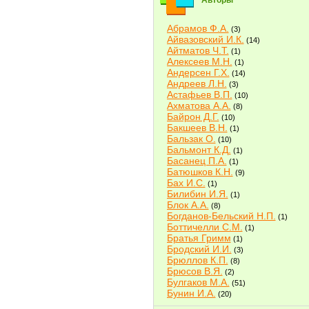
Авторы
Абрамов Ф.А.
(3)
Айвазовский И.К.
(14)
Айтматов Ч.Т.
(1)
Алексеев М.Н.
(1)
Андерсен Г.Х.
(14)
Андреев Л.Н.
(3)
Астафьев В.П.
(10)
Ахматова А.А.
(8)
Байрон Д.Г.
(10)
Бакшеев В.Н.
(1)
Бальзак О.
(10)
Бальмонт К.Д.
(1)
Басанец П.А.
(1)
Батюшков К.Н.
(9)
Бах И.С.
(1)
Билибин И.Я.
(1)
Блок А.А.
(8)
Богданов-Бельский Н.П.
(1)
Боттичелли С.М.
(1)
Братья Гримм
(1)
Бродский И.И.
(3)
Брюллов К.П.
(8)
Брюсов В.Я.
(2)
Булгаков М.А.
(51)
Бунин И.А.
(20)
Быков В.В.
(2)