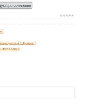
дующее сочинение
ва
анской дочки» А.С. Пушкина
ки Царя Салтана
ой
ий Онегин» А.С. Пушкина