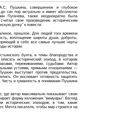
.С. Пушкина, совершенное и глубокое
 до сих пор актуально и имеет абсолютно
нии Пугачева, также неоднократно была
 считал свое произведение историческим
скую дочку" к повести.
алекое, прошлое. Для людей того времени
ность, воплощение широты души, доброты,
творяющий в себе все самые лучшие черты
оды истории.
тьянского бунта, и темы благородства и
описать исторический эпизод, в котором
ахами, переживаниями, судьбами. Автор
альными устоями, прямыми отношениями —
Пушкин выступает против предательства,
ялись. Он воспевает готовность защитить
. Честь и гуманность в понимании Пушкина
е, где автор максимально показывает свою
ыбирает форму изложения "мемуары". Взгляд
и исторических эпизодов, в том, какие
ют. Мечта писателя, чтобы мир строился на