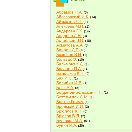
Авторы
Абрамов Ф.А.
(3)
Айвазовский И.К.
(14)
Айтматов Ч.Т.
(1)
Алексеев М.Н.
(1)
Андерсен Г.Х.
(14)
Андреев Л.Н.
(3)
Астафьев В.П.
(10)
Ахматова А.А.
(8)
Байрон Д.Г.
(10)
Бакшеев В.Н.
(1)
Бальзак О.
(10)
Бальмонт К.Д.
(1)
Басанец П.А.
(1)
Батюшков К.Н.
(9)
Бах И.С.
(1)
Билибин И.Я.
(1)
Блок А.А.
(8)
Богданов-Бельский Н.П.
(1)
Боттичелли С.М.
(1)
Братья Гримм
(1)
Бродский И.И.
(3)
Брюллов К.П.
(8)
Брюсов В.Я.
(2)
Булгаков М.А.
(51)
Бунин И.А.
(20)
Быков В.В.
(2)