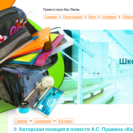
Приветствую Вас
Гость
Главная
|
Регистрация
|
Вход
|
Учебники
|
Обрат
Шк
Главная
»
Сочинения
»
8-й класс
Авторская позиция в повести А.С. Пушкина «Ка