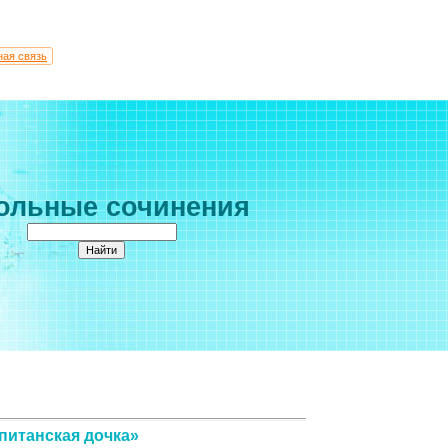
ная связь
ольные сочинения
питанская дочка»