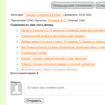
Предыдущее сочинение
|
Сле
Категория
:
Скачать сочинение 8-й класс
|
Добавлено
:
03.02.2020
Пушкин А.С.
Просмотров
:
5790
|
Писатель
:
|
Оценка
:
0.0
/
0
Сочинения по теме этого автора:
Моцарт и Сальери А.С. Пушкина как отражение геройства и злодейст
Романтический герой в поэме «Кавказский пленник»
Любовь меняет в лучшую сторону. На примере П. Гринева из «Капит
Как Пушкин воплотил в своем произведении загадочные миры и уро
Пушкинская Русалка
Онегин – человек, ставший жертвой устоев общества
Образ Е. Онегина, его роль в романе и в русской литературе
Медный всадник: образы, созданные автором
Всего комментариев
:
0
Была ли жизнь Маши Троекуровой из романа «Дубровский» необычн
Татьяна Ларина — «милый идеал» поэта
Войдите:
Татьяна Ларина – любовь Онегина, изменившего своё поведение
От кого спасать Пушкина?
Образ Онегина как отражение молодого дворянства в романе «Евген
Отправить
Пушкин. Дубровский.