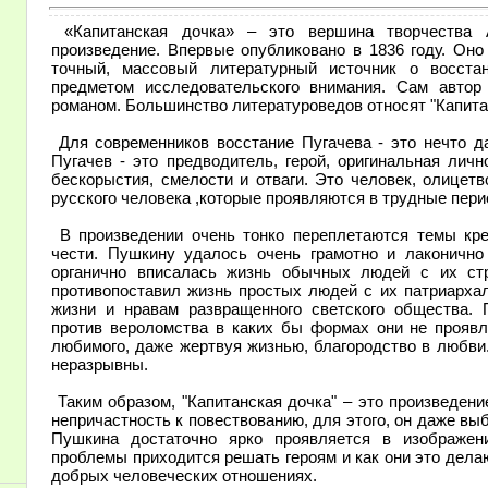
«Капитанская дочка» – это вершина творчества А
произведение. Впервые опубликовано в 1836 году. Оно
точный, массовый литературный источник о восста
предметом исследовательского внимания. Сам автор
романом. Большинство литературоведов относят "Капитан
Для современников восстание Пугачева - это нечто д
Пугачев - это предводитель, герой, оригинальная лич
бескорыстия, смелости и отваги. Это человек, олице
русского человека ,которые проявляются в трудные пери
В произведении очень тонко переплетаются темы крес
чести. Пушкину удалось очень грамотно и лаконично 
органично вписалась жизнь обычных людей с их стр
противопоставил жизнь простых людей с их патриарх
жизни и нравам развращенного светского общества. 
против вероломства в каких бы формах они не проявл
любимого, даже жертвуя жизнью, благородство в любви
неразрывны.
Таким образом, "Капитанская дочка" – это произведени
непричастность к повествованию, для этого, он даже в
Пушкина достаточно ярко проявляется в изображени
проблемы приходится решать героям и как они это дела
добрых человеческих отношениях.