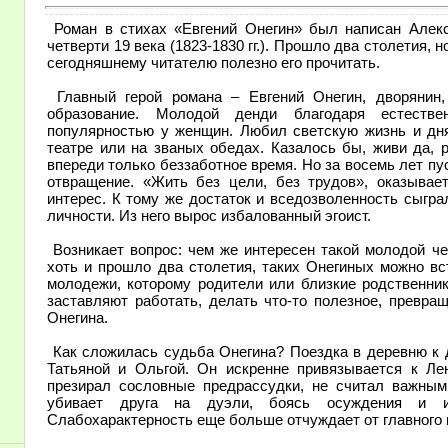
Роман в стихах «Евгений Онегин» был написан Алек
четверти 19 века (1823-1830 гг.). Прошло два столетия, 
сегодняшнему читателю полезно его прочитать.
Главный герой романа – Евгений Онегин, дворянин,
образование. Молодой денди благодаря естеств
популярностью у женщин. Любил светскую жизнь и дня
театре или на званых обедах. Казалось бы, живи да, р
впереди только беззаботное время. Но за восемь лет п
отвращение. «Жить без цели, без трудов», оказывае
интерес. К тому же достаток и вседозволенность сыгр
личности. Из него вырос избалованный эгоист.
Возникает вопрос: чем же интересен такой молодой чел
хоть и прошло два столетия, таких Онегиных можно вс
молодежи, которому родители или близкие родственник
заставляют работать, делать что-то полезное, превра
Онегина.
Как сложилась судьба Онегина? Поездка в деревню к д
Татьяной и Ольгой. Он искренне привязывается к Ле
презирал сословные предрассудки, не считал важны
убивает друга на дуэли, боясь осуждения и ис
Слабохарактерность еще больше отчуждает от главного 