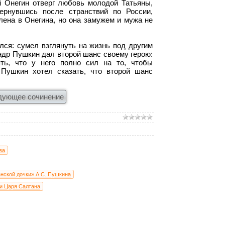
 Онегин отверг любовь молодой Татьяны,
ернувшись после странствий по России,
лена в Онегина, но она замужем и мужа не
лся: сумел взглянуть на жизнь под другим
андр Пушкин дал второй шанс своему герою:
ять, что у него полно сил на то, чтобы
Пушкин хотел сказать, что второй шанс
дующее сочинение
ва
анской дочки» А.С. Пушкина
ки Царя Салтана