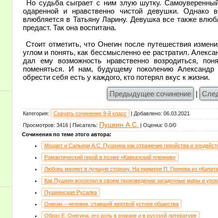
Но судьба сыграет с ним злую шутку. Самоуверенный
одаренной и нравственно чистой девушки. Однако в
влюбляется в Татьяну Ларину. Девушка все также влюб
предаст. Так она воспитана.
Стоит отметить, что Онегин после путешествия измени
углом и понять, как бессмысленно ее растратил. Алекс
дал ему возможность нравственно возродиться, пон
поменяться. И нам, будущему поколению Александр 
обрести себя есть у каждого, кто потерял вкус к жизни.
Предыдущее сочинение
|
Сле
Категория
:
Скачать сочинение 9-й класс
|
Добавлено
:
06.03.2021
Пушкин А.С.
Просмотров
:
3416
|
Писатель
:
|
Оценка
:
0.0
/
0
Сочинения по теме этого автора:
Моцарт и Сальери А.С. Пушкина как отражение геройства и злодейст
Романтический герой в поэме «Кавказский пленник»
Любовь меняет в лучшую сторону. На примере П. Гринева из «Капит
Как Пушкин воплотил в своем произведении загадочные миры и уро
Пушкинская Русалка
Онегин – человек, ставший жертвой устоев общества
Образ Е. Онегина, его роль в романе и в русской литературе