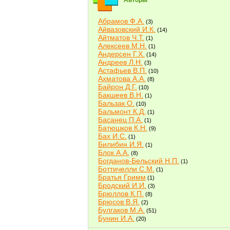
Авторы
Абрамов Ф.А.
(3)
Айвазовский И.К.
(14)
Айтматов Ч.Т.
(1)
Алексеев М.Н.
(1)
Андерсен Г.Х.
(14)
Андреев Л.Н.
(3)
Астафьев В.П.
(10)
Ахматова А.А.
(8)
Байрон Д.Г.
(10)
Бакшеев В.Н.
(1)
Бальзак О.
(10)
Бальмонт К.Д.
(1)
Басанец П.А.
(1)
Батюшков К.Н.
(9)
Бах И.С.
(1)
Билибин И.Я.
(1)
Блок А.А.
(8)
Богданов-Бельский Н.П.
(1)
Боттичелли С.М.
(1)
Братья Гримм
(1)
Бродский И.И.
(3)
Брюллов К.П.
(8)
Брюсов В.Я.
(2)
Булгаков М.А.
(51)
Бунин И.А.
(20)
Быков В.В.
(2)