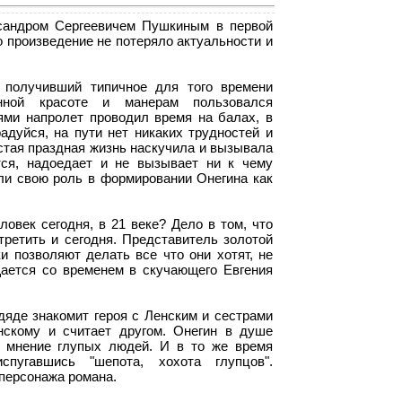
сандром Сергеевичем Пушкиным в первой
но произведение не потеряло актуальности и
 получивший типичное для того времени
енной красоте и манерам пользовался
ми напролет проводил время на балах, в
адуйся, на пути нет никаких трудностей и
устая праздная жизнь наскучила и вызывала
тся, надоедает и не вызывает ни к чему
али свою роль в формировании Онегина как
овек сегодня, в 21 веке? Дело в том, что
третить и сегодня. Представитель золотой
и позволяют делать все что они хотят, не
щается со временем в скучающего Евгения
яде знакомит героя с Ленским и сестрами
нскому и считает другом. Онегин в душе
м мнение глупых людей. И в то же время
пугавшись "шепота, хохота глупцов".
персонажа романа.