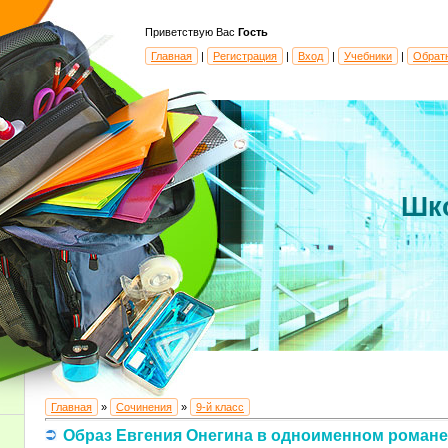
Приветствую Вас
Гость
Главная
|
Регистрация
|
Вход
|
Учебники
|
Обрат
Шк
Главная
»
Сочинения
»
9-й класс
Образ Евгения Онегина в одноименном романе