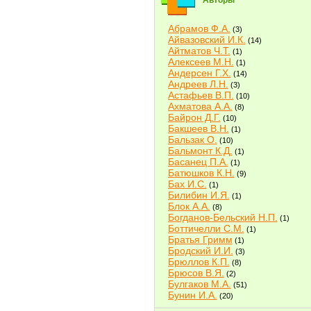
Авторы
Абрамов Ф.А.
(3)
Айвазовский И.К.
(14)
Айтматов Ч.Т.
(1)
Алексеев М.Н.
(1)
Андерсен Г.Х.
(14)
Андреев Л.Н.
(3)
Астафьев В.П.
(10)
Ахматова А.А.
(8)
Байрон Д.Г.
(10)
Бакшеев В.Н.
(1)
Бальзак О.
(10)
Бальмонт К.Д.
(1)
Басанец П.А.
(1)
Батюшков К.Н.
(9)
Бах И.С.
(1)
Билибин И.Я.
(1)
Блок А.А.
(8)
Богданов-Бельский Н.П.
(1)
Боттичелли С.М.
(1)
Братья Гримм
(1)
Бродский И.И.
(3)
Брюллов К.П.
(8)
Брюсов В.Я.
(2)
Булгаков М.А.
(51)
Бунин И.А.
(20)
Быков В.В.
(2)