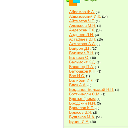
Авторы
Абрамов Ф.А.
(3)
Айвазовский И.К.
(14)
Айтматов Ч.Т.
(1)
Алексеев М.Н.
(1)
Андерсен Г.Х.
(14)
Андреев Л.Н.
(3)
Астафьев В.П.
(10)
Ахматова А.А.
(8)
Байрон Д.Г.
(10)
Бакшеев В.Н.
(1)
Бальзак О.
(10)
Бальмонт К.Д.
(1)
Басанец П.А.
(1)
Батюшков К.Н.
(9)
Бах И.С.
(1)
Билибин И.Я.
(1)
Блок А.А.
(8)
Богданов-Бельский Н.П.
(1)
Боттичелли С.М.
(1)
Братья Гримм
(1)
Бродский И.И.
(3)
Брюллов К.П.
(8)
Брюсов В.Я.
(2)
Булгаков М.А.
(51)
Бунин И.А.
(20)
Быков В.В.
(2)