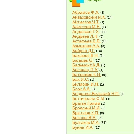
Авторы
Абрамов Ф.А.
(3)
Айвазовский И.К.
(14)
Айтматов Ч.Т.
(1)
Алексеев М.Н.
(1)
Андерсен Г.Х.
(14)
Андреев Л.Н.
(3)
Астафьев В.П.
(10)
Ахматова А.А.
(8)
Байрон Д.Г.
(10)
Бакшеев В.Н.
(1)
Бальзак О.
(10)
Бальмонт К.Д.
(1)
Басанец П.А.
(1)
Батюшков К.Н.
(9)
Бах И.С.
(1)
Билибин И.Я.
(1)
Блок А.А.
(8)
Богданов-Бельский Н.П.
(1)
Боттичелли С.М.
(1)
Братья Гримм
(1)
Бродский И.И.
(3)
Брюллов К.П.
(8)
Брюсов В.Я.
(2)
Булгаков М.А.
(51)
Бунин И.А.
(20)
Быков В.В.
(2)