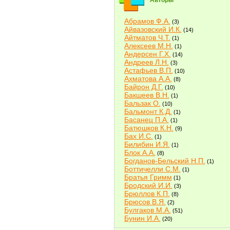
Авторы
Абрамов Ф.А.
(3)
Айвазовский И.К.
(14)
Айтматов Ч.Т.
(1)
Алексеев М.Н.
(1)
Андерсен Г.Х.
(14)
Андреев Л.Н.
(3)
Астафьев В.П.
(10)
Ахматова А.А.
(8)
Байрон Д.Г.
(10)
Бакшеев В.Н.
(1)
Бальзак О.
(10)
Бальмонт К.Д.
(1)
Басанец П.А.
(1)
Батюшков К.Н.
(9)
Бах И.С.
(1)
Билибин И.Я.
(1)
Блок А.А.
(8)
Богданов-Бельский Н.П.
(1)
Боттичелли С.М.
(1)
Братья Гримм
(1)
Бродский И.И.
(3)
Брюллов К.П.
(8)
Брюсов В.Я.
(2)
Булгаков М.А.
(51)
Бунин И.А.
(20)
Быков В.В.
(2)