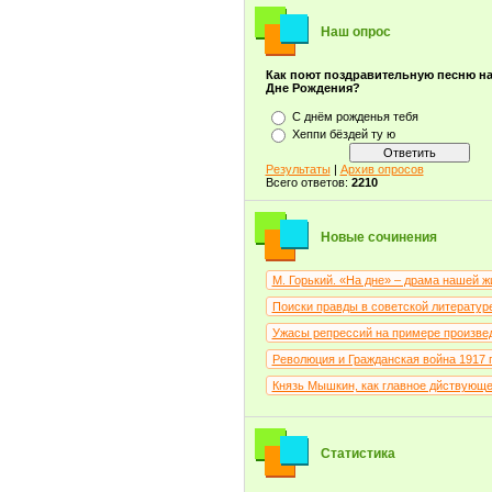
Бёрнс Р.
(1)
Вампилов А.В.
(1)
Наш опрос
Ван Гог В.В.
(2)
Васильев Б.Л.
(7)
Как поют поздравительную песню н
Васильев К.А.
(1)
Дне Рождения?
Васнецов В.М.
(16)
Ватолина Н.Н.
С днём рожденья тебя
(1)
Венецианов А.г.
Хеппи бёздей ту ю
(3)
Верещагин В.В.
(1)
Вермеер Я.Д.
Результаты
|
Архив опросов
(1)
Всего ответов:
2210
Вильгельм Гауф
(1)
Вишняк М.В.
(1)
Волков А.М.
(1)
Врубель М.А.
Новые сочинения
(4)
Высоцкий В.С.
(4)
Гаршин В.М.
(1)
М. Горький. «На дне» – драма нашей ж
Генри О.
(3)
Герасимов А.М.
Поиски правды в советской литературе 
(7)
Гоголь Н.В.
(116)
Ужасы репрессий на примере произведе
Гончаров И.А.
(35)
Горький А.М.
Революция и Гражданская война 1917 го
(21)
Грабарь И.Э.
(7)
Князь Мышкин, как главное дйствующее
Гранин Д.А.
(1)
Грибоедов А.С.
(36)
Григорьев С.А.
(5)
Грин А.С.
(10)
Статистика
Гумилев Н.С.
(3)
Гюго В.М.
(3)