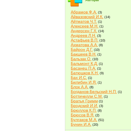
Авторы
Абрамов Ф.А.
(3)
Айвазовский И.К.
(14)
Айтматов Ч.Т.
(1)
Алексеев М.Н.
(1)
Андерсен Г.Х.
(14)
Андреев Л.Н.
(3)
Астафьев В.П.
(10)
Ахматова А.А.
(8)
Байрон Д.Г.
(10)
Бакшеев В.Н.
(1)
Бальзак О.
(10)
Бальмонт К.Д.
(1)
Басанец П.А.
(1)
Батюшков К.Н.
(9)
Бах И.С.
(1)
Билибин И.Я.
(1)
Блок А.А.
(8)
Богданов-Бельский Н.П.
(1)
Боттичелли С.М.
(1)
Братья Гримм
(1)
Бродский И.И.
(3)
Брюллов К.П.
(8)
Брюсов В.Я.
(2)
Булгаков М.А.
(51)
Бунин И.А.
(20)
Быков В.В.
(2)