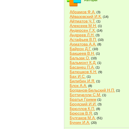
Авторы
Абрамов Ф.А.
(3)
Айвазовский И.К.
(14)
Айтматов Ч.Т.
(1)
Алексеев М.Н.
(1)
Андерсен Г.Х.
(14)
Андреев Л.Н.
(3)
Астафьев В.П.
(10)
Ахматова А.А.
(8)
Байрон Д.Г.
(10)
Бакшеев В.Н.
(1)
Бальзак О.
(10)
Бальмонт К.Д.
(1)
Басанец П.А.
(1)
Батюшков К.Н.
(9)
Бах И.С.
(1)
Билибин И.Я.
(1)
Блок А.А.
(8)
Богданов-Бельский Н.П.
(1)
Боттичелли С.М.
(1)
Братья Гримм
(1)
Бродский И.И.
(3)
Брюллов К.П.
(8)
Брюсов В.Я.
(2)
Булгаков М.А.
(51)
Бунин И.А.
(20)
Быков В.В.
(2)