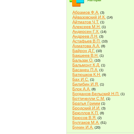
Авторы
Абрамов Ф.А.
(3)
Айвазовский И.К.
(14)
Айтматов Ч.Т.
(1)
Алексеев М.Н.
(1)
Андерсен Г.Х.
(14)
Андреев Л.Н.
(3)
Астафьев В.П.
(10)
Ахматова А.А.
(8)
Байрон Д.Г.
(10)
Бакшеев В.Н.
(1)
Бальзак О.
(10)
Бальмонт К.Д.
(1)
Басанец П.А.
(1)
Батюшков К.Н.
(9)
Бах И.С.
(1)
Билибин И.Я.
(1)
Блок А.А.
(8)
Богданов-Бельский Н.П.
(1)
Боттичелли С.М.
(1)
Братья Гримм
(1)
Бродский И.И.
(3)
Брюллов К.П.
(8)
Брюсов В.Я.
(2)
Булгаков М.А.
(51)
Бунин И.А.
(20)
Быков В.В.
(2)