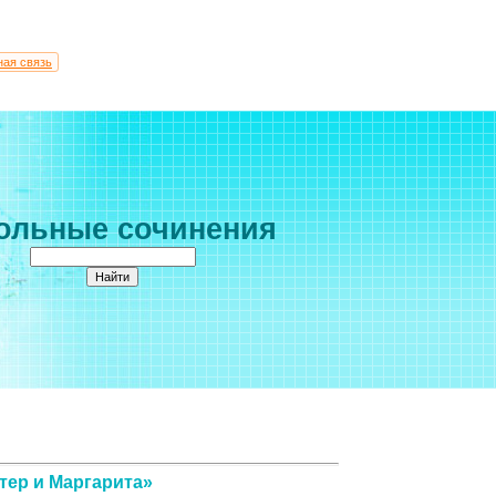
ная связь
ольные сочинения
тер и Маргарита»