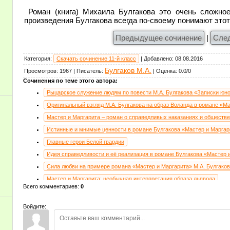
Роман (книга) Михаила Булгакова это очень сложное
произведения Булгакова всегда по-своему понимают это
Предыдущее сочинение
|
Сле
Категория
:
Скачать сочинение 11-й класс
|
Добавлено
:
08.08.2016
Булгаков М.А.
Просмотров
:
1967
|
Писатель
:
|
Оценка
:
0.0
/
0
Сочинения по теме этого автора:
Рыцарское служение людям по повести М.А. Булгакова «Записки юно
Оригинальный взгляд М.А. Булгакова на образ Воланда в романе «М
Мастер и Маргарита – роман о справедливых наказаниях и обществ
Истинные и мнимые ценности в романе Булгакова «Мастер и Маргар
Главные герои Белой гвардии
Идея справедливости и её реализация в романе Булгакова «Мастер 
Сила любви на примере романа «Мастер и Маргарита» М.А. Булгако
Мастер и Маргарита: необычная интерпретация образа дьявола
Всего комментариев
:
0
Образ Швондера и его противопоставление образу профессора Прео
Раскрытие реализма через фантастику в романе «Мастер и Маргарит
Войдите:
Образ Воланда в романе «Мастер и Маргарита»
Тема добра и зла в произведении Булгакова «Мастер и Маргарита»