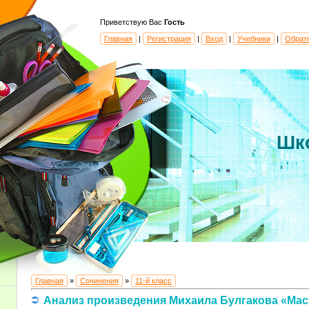
Приветствую Вас
Гость
Главная
|
Регистрация
|
Вход
|
Учебники
|
Обрат
Шк
Главная
»
Сочинения
»
11-й класс
Анализ произведения Михаила Булгакова «Мас