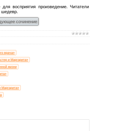
 для восприятия произведение. Читатели
т шедевр.
дующее сочинение
го врача»
астер и Маргарита»
енной жизни
ита»
и Маргарита»
ва
браженского в произведении Булгакова «Собачье сердце»
а» М.А. Булгакова