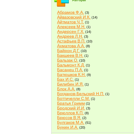
Авторы
Абрамов Ф.А.
(3)
Айвазовский И.К.
(14)
Айтматов Ч.Т.
(1)
Алексеев М.Н.
(1)
Андерсен Г.Х.
(14)
Андреев Л.Н.
(3)
Астафьев В.П.
(10)
Ахматова А.А.
(8)
Байрон Д.Г.
(10)
Бакшеев В.Н.
(1)
Бальзак О.
(10)
Бальмонт К.Д.
(1)
Басанец П.А.
(1)
Батюшков К.Н.
(9)
Бах И.С.
(1)
Билибин И.Я.
(1)
Блок А.А.
(8)
Богданов-Бельский Н.П.
(1)
Боттичелли С.М.
(1)
Братья Гримм
(1)
Бродский И.И.
(3)
Брюллов К.П.
(8)
Брюсов В.Я.
(2)
Булгаков М.А.
(51)
Бунин И.А.
(20)
Быков В.В.
(2)