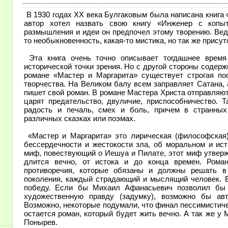
В 1930 годах ХХ века Булгаковым была написана книга 
автор хотел назвать свою книгу «Инженер с копыт
размышления и идеи он предпочел этому творению. Ведь
то необыкновенность, какая-то мистика, но так же прис
Эта книга очень точно описывает тогдашнее время 
исторической точки зрения. Но с другой стороны содер
романе «Мастер и Маргарита» существует строгая по
творчества. На Великом балу всем заправляет Сатана,
пишет свой роман. В романе Мастера Христа отправляют
царят предательство, двуличие, приспособничество. 
радость и печаль, смех и боль, причем в странных
различных сказках или поэмах.
«Мастер и Маргарита» это лирическая (философская) 
бессердечности и жестокости зла, об моральном и ист
миф, повествующий о Иешуа и Пилате, этот миф утверж
длится вечно, от истока и до конца времен. Рома
противоречия, которые обязаны и должны решать в
поколения, каждый страдающий и мыслящий человек. В
победу. Если бы Михаил Афанасьевич позволил бы 
художественную правду (задумку), возможно бы ав
Возможно, некоторые подумали, что финал пессимистичен
остается роман, который будет жить вечно. А так же у 
Понырев.