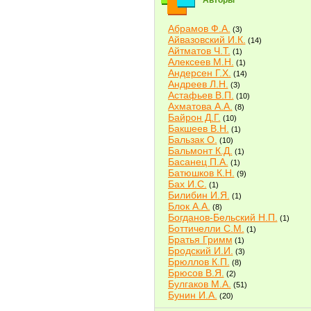
Авторы
Абрамов Ф.А.
(3)
Айвазовский И.К.
(14)
Айтматов Ч.Т.
(1)
Алексеев М.Н.
(1)
Андерсен Г.Х.
(14)
Андреев Л.Н.
(3)
Астафьев В.П.
(10)
Ахматова А.А.
(8)
Байрон Д.Г.
(10)
Бакшеев В.Н.
(1)
Бальзак О.
(10)
Бальмонт К.Д.
(1)
Басанец П.А.
(1)
Батюшков К.Н.
(9)
Бах И.С.
(1)
Билибин И.Я.
(1)
Блок А.А.
(8)
Богданов-Бельский Н.П.
(1)
Боттичелли С.М.
(1)
Братья Гримм
(1)
Бродский И.И.
(3)
Брюллов К.П.
(8)
Брюсов В.Я.
(2)
Булгаков М.А.
(51)
Бунин И.А.
(20)
Быков В.В.
(2)