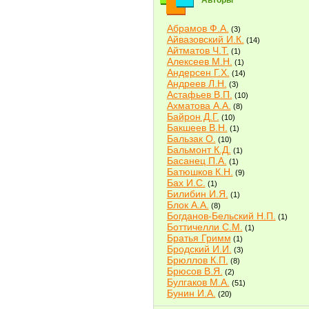
Авторы
Абрамов Ф.А.
(3)
Айвазовский И.К.
(14)
Айтматов Ч.Т.
(1)
Алексеев М.Н.
(1)
Андерсен Г.Х.
(14)
Андреев Л.Н.
(3)
Астафьев В.П.
(10)
Ахматова А.А.
(8)
Байрон Д.Г.
(10)
Бакшеев В.Н.
(1)
Бальзак О.
(10)
Бальмонт К.Д.
(1)
Басанец П.А.
(1)
Батюшков К.Н.
(9)
Бах И.С.
(1)
Билибин И.Я.
(1)
Блок А.А.
(8)
Богданов-Бельский Н.П.
(1)
Боттичелли С.М.
(1)
Братья Гримм
(1)
Бродский И.И.
(3)
Брюллов К.П.
(8)
Брюсов В.Я.
(2)
Булгаков М.А.
(51)
Бунин И.А.
(20)
Быков В.В.
(2)