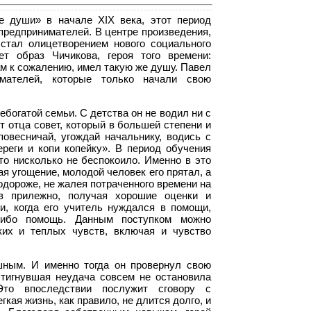
 души» в начале XIX века, этот период
предпринимателей. В центре произведения,
стал олицетворением нового социального
ет образ Чичикова, героя того времени:
ам к сожалению, имел такую же душу. Павел
мателей, которые только начали свою
богатой семьи. С детства он не водил ни с
т отца совет, который в большей степени и
овесничай, угождай начальнику, водись с
береги и копи копейку». В период обучения
это нисколько не беспокоило. Именно в это
 угощение, молодой человек его прятал, а
одороже, не жалея потраченного времени на
в прилежно, получая хорошие оценки и
и, когда его учитель нуждался в помощи,
либо помощь. Данным поступком можно
ских и теплых чувств, включая и чувство
шным. И именно тогда он провернул свою
стигнувшая неудача совсем не остановила
то впоследствии послужит сговору с
кая жизнь, как правило, не длится долго, и