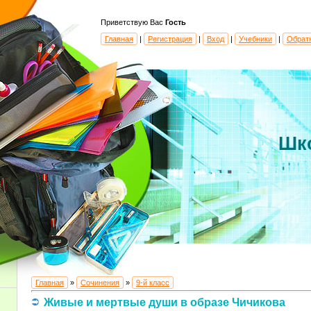
Приветствую Вас
Гость
Главная
|
Регистрация
|
Вход
|
Учебники
|
Обрат
Шк
Главная
»
Сочинения
»
9-й класс
Живые и мертвые души в образе Чичикова