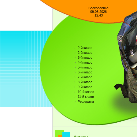
Воскресенье
09.08.2026
12:43
?-й класс
2-й класс
3-й класс
4-й класс
5-й класс
6-й класс
7-й класс
8-й класс
9-й класс
10-й класс
11-й класс
Рефераты