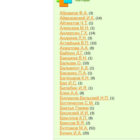
Авторы
Абрамов Ф.А.
(3)
Айвазовский И.К.
(14)
Айтматов Ч.Т.
(1)
Алексеев М.Н.
(1)
Андерсен Г.Х.
(14)
Андреев Л.Н.
(3)
Астафьев В.П.
(10)
Ахматова А.А.
(8)
Байрон Д.Г.
(10)
Бакшеев В.Н.
(1)
Бальзак О.
(10)
Бальмонт К.Д.
(1)
Басанец П.А.
(1)
Батюшков К.Н.
(9)
Бах И.С.
(1)
Билибин И.Я.
(1)
Блок А.А.
(8)
Богданов-Бельский Н.П.
(1)
Боттичелли С.М.
(1)
Братья Гримм
(1)
Бродский И.И.
(3)
Брюллов К.П.
(8)
Брюсов В.Я.
(2)
Булгаков М.А.
(51)
Бунин И.А.
(20)
Быков В.В.
(2)