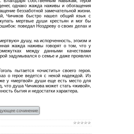
. Благодаря собственным навыкам, герой
денег, однако жажда наживы и обогащения
ащение беззаботной замечательной жизни.
ий, Чичиков быстро нашел общий язык с
окупать мертвые души крестьян и мог бы
 ошибок: поведал Ноздреву о своих делах и
мертвую» душу, на испорченность, эгоизм и
янная жажда наживы говорят о том, что у
омежутках между данными качествами
ерой задумывался о семье и даже проявлял
голь пытается «очистить» своего героя.
аз о герое ведется с некой надеждой. Из
даже у «мертвой» души еще есть место для
д, что душа Чичикова может стать «живой»,
ность бытия и недостатки характера.
дующее сочинение