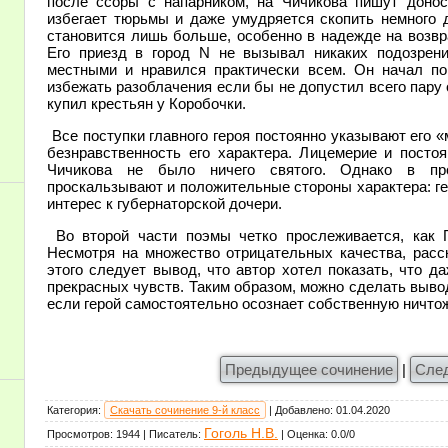
после ссоры с напарником, на Чичикова пишут донос
избегает тюрьмы и даже умудряется скопить немного 
становится лишь больше, особенно в надежде на возвр
Его приезд в город N не вызывал никаких подозрен
местными и нравился практически всем. Он начал п
избежать разоблачения если бы не допустил всего пару
купил крестьян у Коробочки.
Все поступки главного героя постоянно указывают его «
безнравственность его характера. Лицемерие и посто
Чичикова не было ничего святого. Однако в пр
проскальзывают и положительные стороны характера: г
интерес к губернаторской дочери.
Во второй части поэмы четко прослеживается, как Го
Несмотря на множество отрицательных качества, расск
этого следует вывод, что автор хотел показать, что 
прекрасных чувств. Таким образом, можно сделать выво
если герой самостоятельно осознает собственную ничтож
Предыдущее сочинение
|
Сле
Категория
:
Скачать сочинение 9-й класс
|
Добавлено
:
01.04.2020
Гоголь Н.В.
Просмотров
:
1944
|
Писатель
:
|
Оценка
:
0.0
/
0