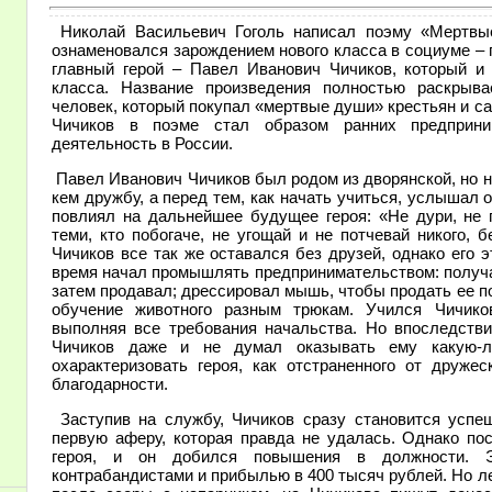
Николай Васильевич Гоголь написал поэму «Мертвые
ознаменовался зарождением нового класса в социуме – 
главный герой – Павел Иванович Чичиков, который и 
класса. Название произведения полностью раскрыва
человек, который покупал «мертвые души» крестьян и с
Чичиков в поэме стал образом ранних предприни
деятельность в России.
Павел Иванович Чичиков был родом из дворянской, но не
кем дружбу, а перед тем, как начать учиться, услышал о
повлиял на дальнейшее будущее героя: «Не дури, не п
теми, кто побогаче, не угощай и не потчевай никого, 
Чичиков все так же оставался без друзей, однако его 
время начал промышлять предпринимательством: получая
затем продавал; дрессировал мышь, чтобы продать ее п
обучение животного разным трюкам. Учился Чичико
выполняя все требования начальства. Но впоследстви
Чичиков даже и не думал оказывать ему какую-
охарактеризовать героя, как отстраненного от друже
благодарности.
Заступив на службу, Чичиков сразу становится успе
первую аферу, которая правда не удалась. Однако по
героя, и он добился повышения в должности. Э
контрабандистами и прибылью в 400 тысяч рублей. Но лег