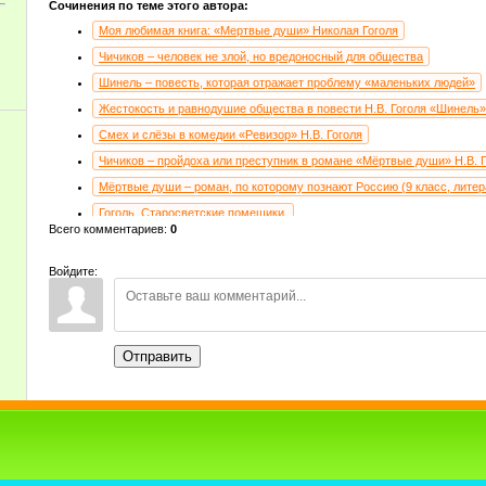
Сочинения по теме этого автора:
Моя любимая книга: «Мертвые души» Николая Гоголя
Чичиков – человек не злой, но вредоносный для общества
Шинель – повесть, которая отражает проблему «маленьких людей»
Жестокость и равнодушие общества в повести Н.В. Гоголя «Шинель»
Смех и слёзы в комедии «Ревизор» Н.В. Гоголя
Чичиков – пройдоха или преступник в романе «Мёртвые души» Н.В. 
Мёртвые души – роман, по которому познают Россию (9 класс, литер
Гоголь. Старосветские помещики.
Всего комментариев
:
0
Помещики в произведении Н.В. Гоголя «Мертвые души»
Второй том «Мертвых душ» Гоголя: замысел произведения, сложност
Войдите:
Чиновничий мир в комедии Н.В. Гоголя «Ревизор»
Образ Чичикова в произведении Н.В. Гоголя «Мертвые души»
Над чем смеётся и о чём грустит Гоголь в поэме «Мёртвые души»
Отправить
Значение немой сцены в комедии Гоголя «Ревизор»
Маленький человек в творчестве Н.В. Гоголя
Способы создания образа Чичикова в произведении «Мертвые души» 
Раскрытие сюжета и идея в поэме Гоголя «Мёртвые души»
Изнанка общества и государства