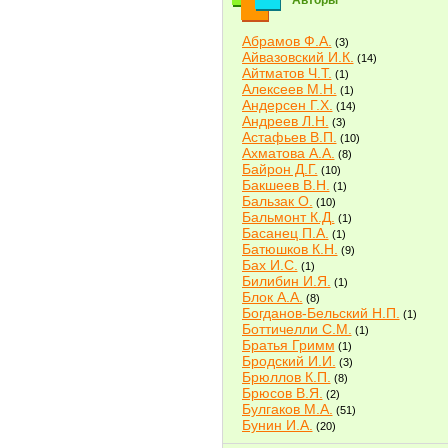
Авторы
Абрамов Ф.А.
(3)
Айвазовский И.К.
(14)
Айтматов Ч.Т.
(1)
Алексеев М.Н.
(1)
Андерсен Г.Х.
(14)
Андреев Л.Н.
(3)
Астафьев В.П.
(10)
Ахматова А.А.
(8)
Байрон Д.Г.
(10)
Бакшеев В.Н.
(1)
Бальзак О.
(10)
Бальмонт К.Д.
(1)
Басанец П.А.
(1)
Батюшков К.Н.
(9)
Бах И.С.
(1)
Билибин И.Я.
(1)
Блок А.А.
(8)
Богданов-Бельский Н.П.
(1)
Боттичелли С.М.
(1)
Братья Гримм
(1)
Бродский И.И.
(3)
Брюллов К.П.
(8)
Брюсов В.Я.
(2)
Булгаков М.А.
(51)
Бунин И.А.
(20)
Быков В.В.
(2)