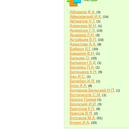
Авторы
Абрамов Ф.А.
(3)
Айвазовский И.К.
(14)
Айтматов Ч.Т.
(1)
Алексеев М.Н.
(1)
Андерсен Г.Х.
(14)
Андреев Л.Н.
(3)
Астафьев В.П.
(10)
Ахматова А.А.
(8)
Байрон Д.Г.
(10)
Бакшеев В.Н.
(1)
Бальзак О.
(10)
Бальмонт К.Д.
(1)
Басанец П.А.
(1)
Батюшков К.Н.
(9)
Бах И.С.
(1)
Билибин И.Я.
(1)
Блок А.А.
(8)
Богданов-Бельский Н.П.
(1)
Боттичелли С.М.
(1)
Братья Гримм
(1)
Бродский И.И.
(3)
Брюллов К.П.
(8)
Брюсов В.Я.
(2)
Булгаков М.А.
(51)
Бунин И.А.
(20)
Быков В.В.
(2)