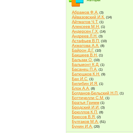
Авторы
Абрамов Ф.А.
(3)
Айвазовский И.К.
(14)
Айтматов Ч.Т.
(1)
Алексеев М.Н.
(1)
Андерсен Г.Х.
(14)
Андреев Л.Н.
(3)
Астафьев В.П.
(10)
Ахматова А.А.
(8)
Байрон Д.Г.
(10)
Бакшеев В.Н.
(1)
Бальзак О.
(10)
Бальмонт К.Д.
(1)
Басанец П.А.
(1)
Батюшков К.Н.
(9)
Бах И.С.
(1)
Билибин И.Я.
(1)
Блок А.А.
(8)
Богданов-Бельский Н.П.
(1)
Боттичелли С.М.
(1)
Братья Гримм
(1)
Бродский И.И.
(3)
Брюллов К.П.
(8)
Брюсов В.Я.
(2)
Булгаков М.А.
(51)
Бунин И.А.
(20)
Быков В.В.
(2)