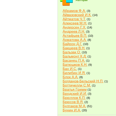
Авторы
Абрамов Ф.А.
(3)
Айвазовский И.К.
(14)
Айтматов Ч.Т.
(1)
Алексеев М.Н.
(1)
Андерсен Г.Х.
(14)
Андреев Л.Н.
(3)
Астафьев В.П.
(10)
Ахматова А.А.
(8)
Байрон Д.Г.
(10)
Бакшеев В.Н.
(1)
Бальзак О.
(10)
Бальмонт К.Д.
(1)
Басанец П.А.
(1)
Батюшков К.Н.
(9)
Бах И.С.
(1)
Билибин И.Я.
(1)
Блок А.А.
(8)
Богданов-Бельский Н.П.
(1)
Боттичелли С.М.
(1)
Братья Гримм
(1)
Бродский И.И.
(3)
Брюллов К.П.
(8)
Брюсов В.Я.
(2)
Булгаков М.А.
(51)
Бунин И.А.
(20)
Быков В.В.
(2)