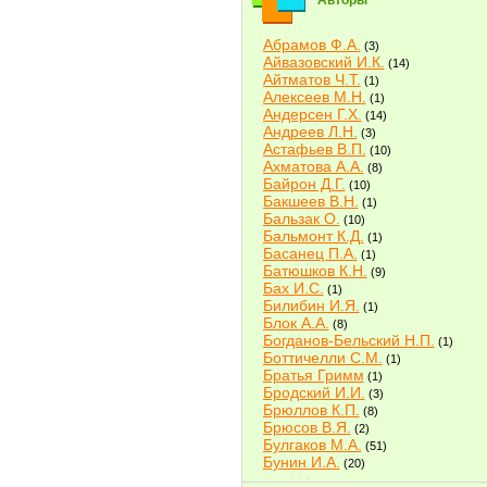
Авторы
Абрамов Ф.А.
(3)
Айвазовский И.К.
(14)
Айтматов Ч.Т.
(1)
Алексеев М.Н.
(1)
Андерсен Г.Х.
(14)
Андреев Л.Н.
(3)
Астафьев В.П.
(10)
Ахматова А.А.
(8)
Байрон Д.Г.
(10)
Бакшеев В.Н.
(1)
Бальзак О.
(10)
Бальмонт К.Д.
(1)
Басанец П.А.
(1)
Батюшков К.Н.
(9)
Бах И.С.
(1)
Билибин И.Я.
(1)
Блок А.А.
(8)
Богданов-Бельский Н.П.
(1)
Боттичелли С.М.
(1)
Братья Гримм
(1)
Бродский И.И.
(3)
Брюллов К.П.
(8)
Брюсов В.Я.
(2)
Булгаков М.А.
(51)
Бунин И.А.
(20)
Быков В.В.
(2)