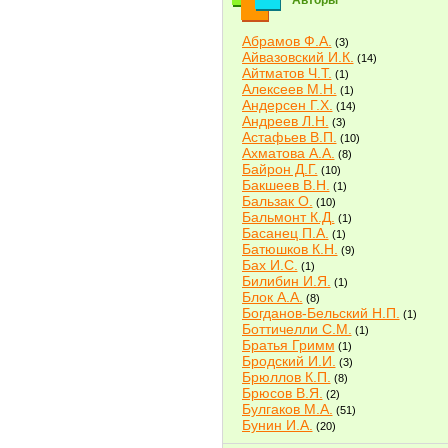
Авторы
Абрамов Ф.А.
(3)
Айвазовский И.К.
(14)
Айтматов Ч.Т.
(1)
Алексеев М.Н.
(1)
Андерсен Г.Х.
(14)
Андреев Л.Н.
(3)
Астафьев В.П.
(10)
Ахматова А.А.
(8)
Байрон Д.Г.
(10)
Бакшеев В.Н.
(1)
Бальзак О.
(10)
Бальмонт К.Д.
(1)
Басанец П.А.
(1)
Батюшков К.Н.
(9)
Бах И.С.
(1)
Билибин И.Я.
(1)
Блок А.А.
(8)
Богданов-Бельский Н.П.
(1)
Боттичелли С.М.
(1)
Братья Гримм
(1)
Бродский И.И.
(3)
Брюллов К.П.
(8)
Брюсов В.Я.
(2)
Булгаков М.А.
(51)
Бунин И.А.
(20)
Быков В.В.
(2)