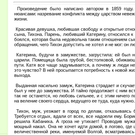
Произведение было написано автором в 1859 году.
нюансами: назревание конфликта между царством невеж
жизни.
Красивая девушка, любившая свободу и открытые отно
сына, Тихона. Парень, любивший Катерину, относился к
боялся, которая была недовольна таким отношением сын
обращения, чего Тихон допустить не хотел и не мог: он л
Катерина, будучи в замужестве, загрустила: ей был н
царили. Помещица была грубой, бестолковой, обижающ
пути. Катя все чаще задумывается, а почему ж люди не 
это чувство? В ней просыпается потребность к новой жи
выхода.
Выданная насильно замуж, Катерина страдает и скучае
был у нее до замужества. И тайно продолжает с ним встр
так не останется, но любовь сильнее, и с этим ничего п
на веление своего сердца, ведущего ее туда, куда нужно. Г
Тихон, муж, уезжает в город по делам, отказываясь 
Требуется отдых, вдали от всех, все надоели ему. Бори
решила Кабаниха. А гроза не утихает! Проводив мужа
мощный накал. Она не хочет идти домой, в логово, где
величественной реки, именуемой Волгой, всматриваяс