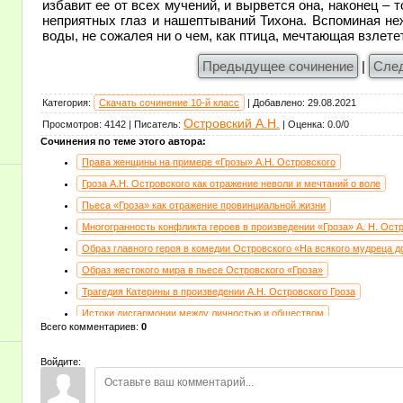
избавит ее от всех мучений, и вырвется она, наконец – т
неприятных глаз и нашептываний Тихона. Вспоминая не
воды, не сожалея ни о чем, как птица, мечтающая взлете
Предыдущее сочинение
|
Сле
Категория
:
Скачать сочинение 10-й класс
|
Добавлено
:
29.08.2021
Островский А.Н.
Просмотров
:
4142
|
Писатель
:
|
Оценка
:
0.0
/
0
Сочинения по теме этого автора:
Права женщины на примере «Грозы» А.Н. Островского
Гроза А.Н. Островского как отражение неволи и мечтаний о воле
Пьеса «Гроза» как отражение провинциальной жизни
Многогранность конфликта героев в произведении «Гроза» А. Н. Ост
Образ главного героя в комедии Островского «На всякого мудреца 
Образ жестокого мира в пьесе Островского «Гроза»
Трагедия Катерины в произведении А.Н. Островского Гроза
Истоки дисгармонии между личностью и обществом
Всего комментариев
:
0
Трагедия совести (по пьесе А.Н. Островского «Гроза»)
Сочинение по произведению А.Н. Островского «Бесприданница»
Войдите:
Трагедия совести главной героини в произведении Островского «Гро
Трагедия Катерины в пьесе А.Н. Островского «Гроза»