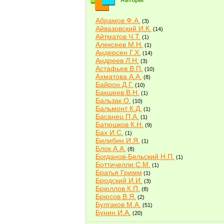
Авторы
Абрамов Ф.А.
(3)
Айвазовский И.К.
(14)
Айтматов Ч.Т.
(1)
Алексеев М.Н.
(1)
Андерсен Г.Х.
(14)
Андреев Л.Н.
(3)
Астафьев В.П.
(10)
Ахматова А.А.
(8)
Байрон Д.Г.
(10)
Бакшеев В.Н.
(1)
Бальзак О.
(10)
Бальмонт К.Д.
(1)
Басанец П.А.
(1)
Батюшков К.Н.
(9)
Бах И.С.
(1)
Билибин И.Я.
(1)
Блок А.А.
(8)
Богданов-Бельский Н.П.
(1)
Боттичелли С.М.
(1)
Братья Гримм
(1)
Бродский И.И.
(3)
Брюллов К.П.
(8)
Брюсов В.Я.
(2)
Булгаков М.А.
(51)
Бунин И.А.
(20)
Быков В.В.
(2)