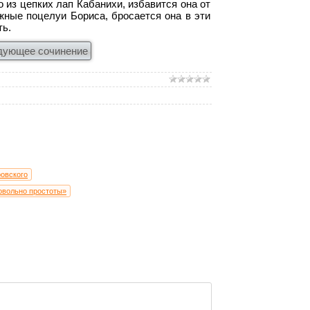
о из цепких лап Кабанихи, избавится она от
жные поцелуи Бориса, бросается она в эти
ть.
дующее сочинение
ровского
довольно простоты»
за»