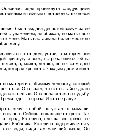
 Основная идея проникнута следующими
ественным и темным с потребностью новой
шения, была выдана деспотом замуж за ее
 ней с уважением, не обижал, но мать свою
а к жене. Мать настаивала более жесткого
юбил жену.
енавистен этот дом, устои, в котором они
ей прислугу и всех, встречающихся ей на
летают, а, может, летают, но не всем дано
зни, которая крепнет с каждым днем и ищет
т по матери и любимому человеку, который
ечаться. Она знает, что это в тайне долго
оделать нельзя. Она полагается на судьбу,
ремит где – то гроза! И это ее радует.
брать жену с собой: он устал от мамаши.
с сослан в Сибирь, подальше от греха. Так
 в город, Катерина, слыша зов грозы, ее
 царит Кабаниха. Катерина задерживается у
ь в ее воды, видя там манящий выход. Он