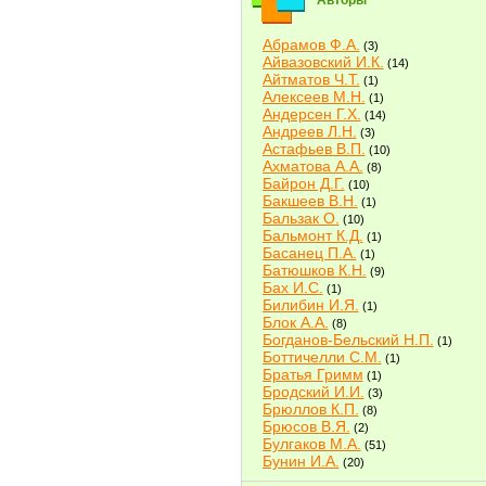
Авторы
Абрамов Ф.А.
(3)
Айвазовский И.К.
(14)
Айтматов Ч.Т.
(1)
Алексеев М.Н.
(1)
Андерсен Г.Х.
(14)
Андреев Л.Н.
(3)
Астафьев В.П.
(10)
Ахматова А.А.
(8)
Байрон Д.Г.
(10)
Бакшеев В.Н.
(1)
Бальзак О.
(10)
Бальмонт К.Д.
(1)
Басанец П.А.
(1)
Батюшков К.Н.
(9)
Бах И.С.
(1)
Билибин И.Я.
(1)
Блок А.А.
(8)
Богданов-Бельский Н.П.
(1)
Боттичелли С.М.
(1)
Братья Гримм
(1)
Бродский И.И.
(3)
Брюллов К.П.
(8)
Брюсов В.Я.
(2)
Булгаков М.А.
(51)
Бунин И.А.
(20)
Быков В.В.
(2)