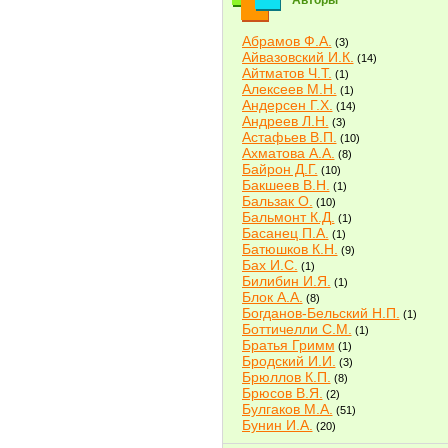
Авторы
Абрамов Ф.А.
(3)
Айвазовский И.К.
(14)
Айтматов Ч.Т.
(1)
Алексеев М.Н.
(1)
Андерсен Г.Х.
(14)
Андреев Л.Н.
(3)
Астафьев В.П.
(10)
Ахматова А.А.
(8)
Байрон Д.Г.
(10)
Бакшеев В.Н.
(1)
Бальзак О.
(10)
Бальмонт К.Д.
(1)
Басанец П.А.
(1)
Батюшков К.Н.
(9)
Бах И.С.
(1)
Билибин И.Я.
(1)
Блок А.А.
(8)
Богданов-Бельский Н.П.
(1)
Боттичелли С.М.
(1)
Братья Гримм
(1)
Бродский И.И.
(3)
Брюллов К.П.
(8)
Брюсов В.Я.
(2)
Булгаков М.А.
(51)
Бунин И.А.
(20)
Быков В.В.
(2)