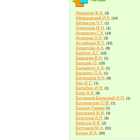
Авторы
Абрамов Ф.А.
(3)
Айвазовский И.К.
(14)
Айтматов Ч.Т.
(1)
Алексеев М.Н.
(1)
Андерсен Г.Х.
(14)
Андреев Л.Н.
(3)
Астафьев В.П.
(10)
Ахматова А.А.
(8)
Байрон Д.Г.
(10)
Бакшеев В.Н.
(1)
Бальзак О.
(10)
Бальмонт К.Д.
(1)
Басанец П.А.
(1)
Батюшков К.Н.
(9)
Бах И.С.
(1)
Билибин И.Я.
(1)
Блок А.А.
(8)
Богданов-Бельский Н.П.
(1)
Боттичелли С.М.
(1)
Братья Гримм
(1)
Бродский И.И.
(3)
Брюллов К.П.
(8)
Брюсов В.Я.
(2)
Булгаков М.А.
(51)
Бунин И.А.
(20)
Быков В.В.
(2)