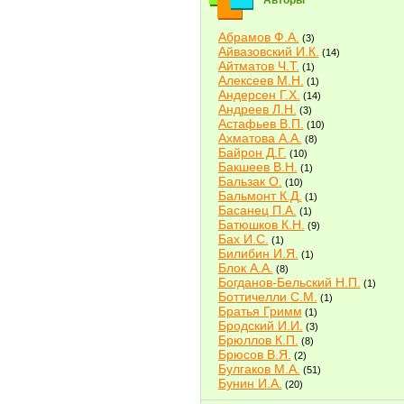
Авторы
Абрамов Ф.А.
(3)
Айвазовский И.К.
(14)
Айтматов Ч.Т.
(1)
Алексеев М.Н.
(1)
Андерсен Г.Х.
(14)
Андреев Л.Н.
(3)
Астафьев В.П.
(10)
Ахматова А.А.
(8)
Байрон Д.Г.
(10)
Бакшеев В.Н.
(1)
Бальзак О.
(10)
Бальмонт К.Д.
(1)
Басанец П.А.
(1)
Батюшков К.Н.
(9)
Бах И.С.
(1)
Билибин И.Я.
(1)
Блок А.А.
(8)
Богданов-Бельский Н.П.
(1)
Боттичелли С.М.
(1)
Братья Гримм
(1)
Бродский И.И.
(3)
Брюллов К.П.
(8)
Брюсов В.Я.
(2)
Булгаков М.А.
(51)
Бунин И.А.
(20)
Быков В.В.
(2)