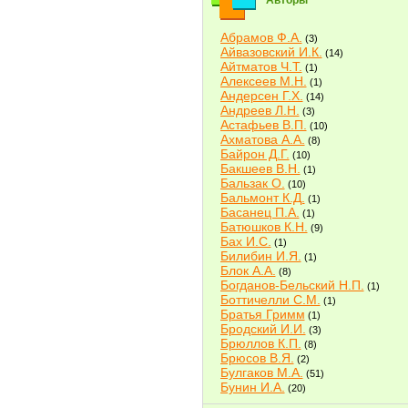
Авторы
Абрамов Ф.А.
(3)
Айвазовский И.К.
(14)
Айтматов Ч.Т.
(1)
Алексеев М.Н.
(1)
Андерсен Г.Х.
(14)
Андреев Л.Н.
(3)
Астафьев В.П.
(10)
Ахматова А.А.
(8)
Байрон Д.Г.
(10)
Бакшеев В.Н.
(1)
Бальзак О.
(10)
Бальмонт К.Д.
(1)
Басанец П.А.
(1)
Батюшков К.Н.
(9)
Бах И.С.
(1)
Билибин И.Я.
(1)
Блок А.А.
(8)
Богданов-Бельский Н.П.
(1)
Боттичелли С.М.
(1)
Братья Гримм
(1)
Бродский И.И.
(3)
Брюллов К.П.
(8)
Брюсов В.Я.
(2)
Булгаков М.А.
(51)
Бунин И.А.
(20)
Быков В.В.
(2)