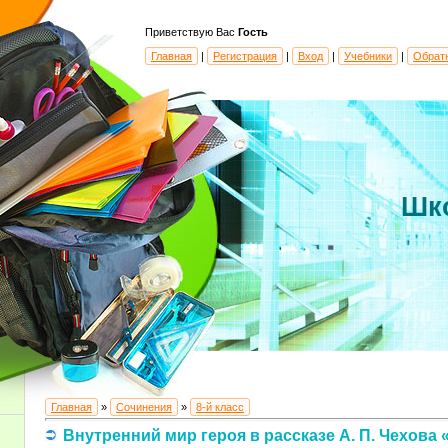
Приветствую Вас
Гость
Главная
|
Регистрация
|
Вход
|
Учебники
|
Обрат
Шк
Главная
»
Сочинения
»
8-й класс
Внутренний мир героя в рассказе А. П. Чехова