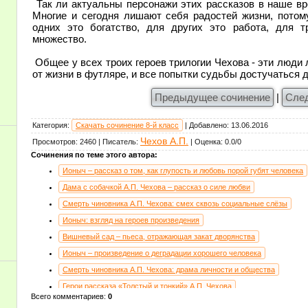
Так ли актуальны персонажи этих рассказов в наше вре
Многие и сегодня лишают себя радостей жизни, потом
одних это богатство, для других это работа, для 
множество.
Общее у всех троих героев трилогии Чехова - эти люди
от жизни в футляре, и все попытки судьбы достучаться д
Предыдущее сочинение
|
Сле
Категория
:
Скачать сочинение 8-й класс
|
Добавлено
:
13.06.2016
Чехов А.П.
Просмотров
:
2460
|
Писатель
:
|
Оценка
:
0.0
/
0
Сочинения по теме этого автора:
Ионыч – рассказ о том, как глупость и любовь порой губят человека
Дама с собачкой А.П. Чехова – рассказ о силе любви
Смерть чиновника А.П. Чехова: смех сквозь социальные слёзы
Ионыч: взгляд на героев произведения
Вишневый сад – пьеса, отражающая закат дворянства
Ионыч – произведение о деградации хорошего человека
Смерть чиновника А.П. Чехова: драма личности и общества
Герои рассказа «Толстый и тонкий» А.П. Чехова
Всего комментариев
:
0
Человек в футляре – новый тип «маленького человека» в творчестве