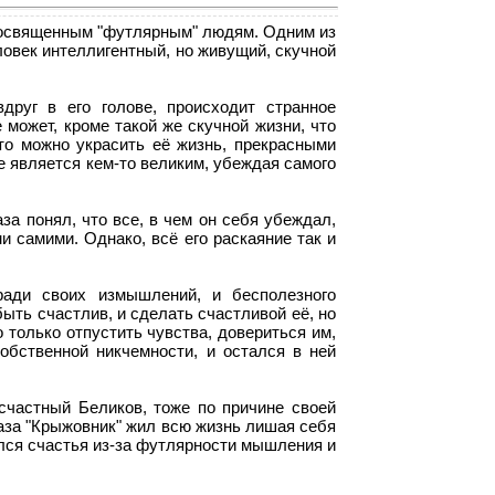
 посвященным "футлярным" людям. Одним из
ловек интеллигентный, но живущий, скучной
друг в его голове, происходит странное
 может, кроме такой же скучной жизни, что
что можно украсить её жизнь, прекрасными
не является кем-то великим, убеждая самого
за понял, что все, в чем он себя убеждал,
и самими. Однако, всё его раскаяние так и
ради своих измышлений, и бесполезного
ыть счастлив, и сделать счастливой её, но
 только отпустить чувства, довериться им,
обственной никчемности, и остался в ней
счастный Беликов, тоже по причине своей
аза "Крыжовник" жил всю жизнь лишая себя
лся счастья из-за футлярности мышления и