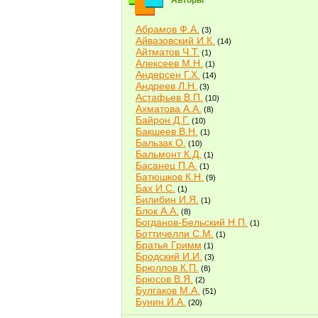
Авторы
Абрамов Ф.А.
(3)
Айвазовский И.К.
(14)
Айтматов Ч.Т.
(1)
Алексеев М.Н.
(1)
Андерсен Г.Х.
(14)
Андреев Л.Н.
(3)
Астафьев В.П.
(10)
Ахматова А.А.
(8)
Байрон Д.Г.
(10)
Бакшеев В.Н.
(1)
Бальзак О.
(10)
Бальмонт К.Д.
(1)
Басанец П.А.
(1)
Батюшков К.Н.
(9)
Бах И.С.
(1)
Билибин И.Я.
(1)
Блок А.А.
(8)
Богданов-Бельский Н.П.
(1)
Боттичелли С.М.
(1)
Братья Гримм
(1)
Бродский И.И.
(3)
Брюллов К.П.
(8)
Брюсов В.Я.
(2)
Булгаков М.А.
(51)
Бунин И.А.
(20)
Быков В.В.
(2)