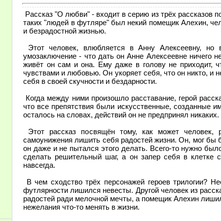
Рассказ "О любви" - входит в серию из трёх рассказов
таких "людей в футляре" был некий помещик Алехин, че
и безрадостной жизнью.
Этот человек, влюбляется в Анну Алексеевну, но в
умозаключение - что дать он Анне Алексеевне ничего не
живёт он сам и она. Ему даже в голову не приходит, 
чувствами и любовью. Он укоряет себя, что он никто, и 
себя в своей скучности и бездарности.
Когда между ними произошло расставание, герой расска
что все препятствия были искусственные, созданные им
осталось на словах, действий он не предпринял никаких.
Этот рассказ посвящён тому, как может человек, 
самоунижения лишить себя радостей жизни. Он, мог бы б
он даже и не пытался этого делать. Всего-то нужно было
сделать решительный шаг, а он запер себя в клетке с
навсегда.
В чем сходство трёх персонажей героев трилогии? Не
футлярности лишился невесты. Другой человек из расск
радостей ради мелочной мечты, а помещик Алехин лиши
нежелания что-то менять в жизни.