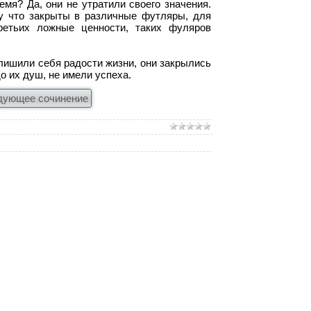
мя? Да, они не утратили своего значения.
у что закрыты в различные футляры, для
третьих ложные ценности, таких фуляров
 лишили себя радости жизни, они закрылись
о их душ, не имели успеха.
дующее сочинение
 А.П. Чехова