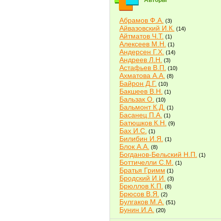
Авторы
Абрамов Ф.А.
(3)
Айвазовский И.К.
(14)
Айтматов Ч.Т.
(1)
Алексеев М.Н.
(1)
Андерсен Г.Х.
(14)
Андреев Л.Н.
(3)
Астафьев В.П.
(10)
Ахматова А.А.
(8)
Байрон Д.Г.
(10)
Бакшеев В.Н.
(1)
Бальзак О.
(10)
Бальмонт К.Д.
(1)
Басанец П.А.
(1)
Батюшков К.Н.
(9)
Бах И.С.
(1)
Билибин И.Я.
(1)
Блок А.А.
(8)
Богданов-Бельский Н.П.
(1)
Боттичелли С.М.
(1)
Братья Гримм
(1)
Бродский И.И.
(3)
Брюллов К.П.
(8)
Брюсов В.Я.
(2)
Булгаков М.А.
(51)
Бунин И.А.
(20)
Быков В.В.
(2)