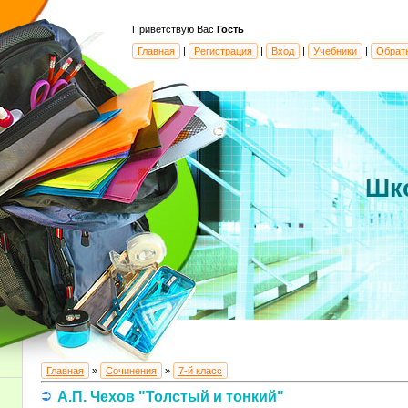
Приветствую Вас
Гость
Главная
|
Регистрация
|
Вход
|
Учебники
|
Обрат
Шк
Главная
»
Сочинения
»
7-й класс
А.П. Чехов "Толстый и тонкий"