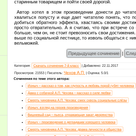
старинным товарищем и пойти своей дорогой.
Автор хотел в этом произведении донести до читат
хвалиться попусту и еще дает читателю понять, что п
добиться обратного эффекта, хвастаясь своими дости
просто отвратительно. А я считаю, что при встрече с
больше, чем он, не стоит превозносить свои достижения.
выше по социальной лестнице, то изволь общаться с ним,
вельможей.
Предыдущее сочинение
|
Сле
Категория
:
Скачать сочинение 7-й класс
|
Добавлено
:
22.11.2017
Чехов А.П.
Просмотров
:
21553
|
Писатель
:
|
Оценка
:
5.0
/
1
Сочинения по теме этого автора:
Ионыч – рассказ о том, как глупость и любовь порой губят человека
Дама с собачкой А.П. Чехова – рассказ о силе любви
Смерть чиновника А.П. Чехова: смех сквозь социальные слёзы
Ионыч: взгляд на героев произведения
Вишневый сад – пьеса, отражающая закат дворянства
Ионыч – произведение о деградации хорошего человека
Смерть чиновника А.П. Чехова: драма личности и общества