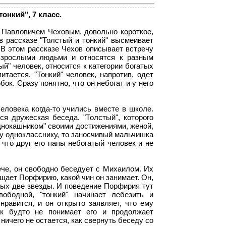
онкий", 7 класс.
 Павловичем Чеховым, довольно короткое,
в рассказе "Толстый и тонкий" высмеивает
 В этом рассказе Чехов описывает встречу
взрослыми людьми и относятся к разным
й" человек, относится к категории богатых
тается. "Тонкий" человек, напротив, одет
ок. Сразу понятно, что он небогат и у него
ловека когда-то учились вместе в школе.
я дружеская беседа. "Толстый", которого
днокашником" своими достижениями, женой,
у однокласснику, то заносчивый мальчишка
 что друг его папы небогатый человек и не
ече, он свободно беседует с Михаилом. Их
щает Порфирию, какой чин он занимает. Он,
лых две звезды. И поведение Порфирия тут
ободной, "тонкий" начинает лебезить и
нравится, и он открыто заявляет, что ему
ак будто не понимает его и продолжает
ничего не остается, как свернуть беседу со