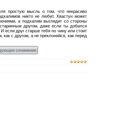
еля простую мысль о том, что некрасиво
одхалимов никто не любит. Хвастун может
жениями, а подхалим выглядит со стороны
о старинным другом, даже если ты добился
 И если друг старше тебя по чину или стоит
 как с другом, а не преклоняйся, как перед
дующее сочинение