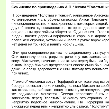
Сочинение по произведению А.П. Чехова "Толстый и т
Произведение "Толстый и тонкий", написанное Антоном
но интересное и с глубоким смыслом. Антон Павлович 
чинопоклонничество и неискренность некоторых людей.
двух бывших одноклассников, которые давно стали 
социальным прослойкам общества. Один из них - "толсты
людей, пахнет дорогим парфюмом и хорошо и дорого пи
более чем скромно, уставший и несет в руках ворох короб
нет денег на то, чтобы нанять носильщика.
Эти два совершенно разных по социальному статусу че
Они поначалу очень рады встрече и у них завязываетс
зовут Михаилом, начинает хвастаться перед бывшим "о
сыном. Когда Михаил представляет своего сына бывшем
даже не сразу здоровается с ним, потому что понимает,
при чинах.
"Тонкого" человека зовут Порфирий и он тоже рад встр
беседа протекает легко и свободно, пока Михаил не сооб
как оказалось, работает советником и уже заслужил це
же радикально меняется. Беседа перестает быть св
заискивать перед "толстым". Михаилу это страшно не 
неприятно подобное чинопочитание. Но Порфирий к
унижаться перед ним и неприятно улыбаться. "Толстому" 