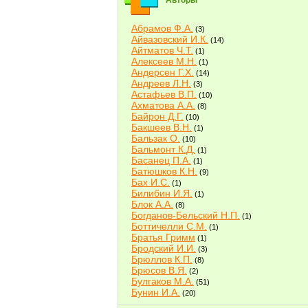
Авторы
Абрамов Ф.А.
(3)
Айвазовский И.К.
(14)
Айтматов Ч.Т.
(1)
Алексеев М.Н.
(1)
Андерсен Г.Х.
(14)
Андреев Л.Н.
(3)
Астафьев В.П.
(10)
Ахматова А.А.
(8)
Байрон Д.Г.
(10)
Бакшеев В.Н.
(1)
Бальзак О.
(10)
Бальмонт К.Д.
(1)
Басанец П.А.
(1)
Батюшков К.Н.
(9)
Бах И.С.
(1)
Билибин И.Я.
(1)
Блок А.А.
(8)
Богданов-Бельский Н.П.
(1)
Боттичелли С.М.
(1)
Братья Гримм
(1)
Бродский И.И.
(3)
Брюллов К.П.
(8)
Брюсов В.Я.
(2)
Булгаков М.А.
(51)
Бунин И.А.
(20)
Быков В.В.
(2)