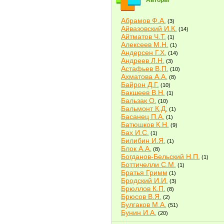
Авторы
Абрамов Ф.А.
(3)
Айвазовский И.К.
(14)
Айтматов Ч.Т.
(1)
Алексеев М.Н.
(1)
Андерсен Г.Х.
(14)
Андреев Л.Н.
(3)
Астафьев В.П.
(10)
Ахматова А.А.
(8)
Байрон Д.Г.
(10)
Бакшеев В.Н.
(1)
Бальзак О.
(10)
Бальмонт К.Д.
(1)
Басанец П.А.
(1)
Батюшков К.Н.
(9)
Бах И.С.
(1)
Билибин И.Я.
(1)
Блок А.А.
(8)
Богданов-Бельский Н.П.
(1)
Боттичелли С.М.
(1)
Братья Гримм
(1)
Бродский И.И.
(3)
Брюллов К.П.
(8)
Брюсов В.Я.
(2)
Булгаков М.А.
(51)
Бунин И.А.
(20)
Быков В.В.
(2)