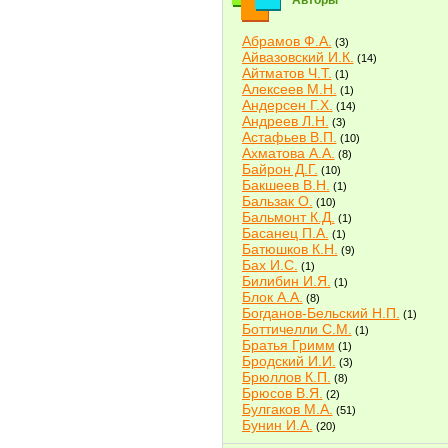
Авторы
Абрамов Ф.А.
(3)
Айвазовский И.К.
(14)
Айтматов Ч.Т.
(1)
Алексеев М.Н.
(1)
Андерсен Г.Х.
(14)
Андреев Л.Н.
(3)
Астафьев В.П.
(10)
Ахматова А.А.
(8)
Байрон Д.Г.
(10)
Бакшеев В.Н.
(1)
Бальзак О.
(10)
Бальмонт К.Д.
(1)
Басанец П.А.
(1)
Батюшков К.Н.
(9)
Бах И.С.
(1)
Билибин И.Я.
(1)
Блок А.А.
(8)
Богданов-Бельский Н.П.
(1)
Боттичелли С.М.
(1)
Братья Гримм
(1)
Бродский И.И.
(3)
Брюллов К.П.
(8)
Брюсов В.Я.
(2)
Булгаков М.А.
(51)
Бунин И.А.
(20)
Быков В.В.
(2)