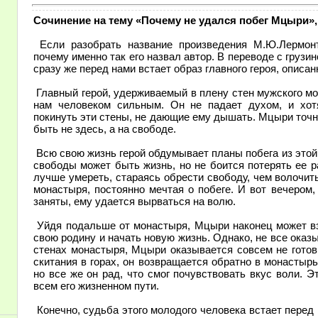
Сочинение на тему «Почему не удался побег Мцыри», 
Если разобрать название произведения М.Ю.Лермонт
почему именно так его назвал автор. В переводе с грузи
сразу же перед нами встает образ главного героя, описа
Главный герой, удерживаемый в плену стен мужского мо
нам человеком сильным. Он не падает духом, и хот
покинуть эти стены, не дающие ему дышать. Мцыри точно 
быть не здесь, а на свободе.
Всю свою жизнь герой обдумывает планы побега из этой
свободы может быть жизнь, но не боится потерять ее р
лучше умереть, стараясь обрести свободу, чем волочит
монастыря, постоянно мечтая о побеге. И вот вечером,
заняты, ему удается вырваться на волю.
Уйдя подальше от монастыря, Мцыри наконец может вз
свою родину и начать новую жизнь. Однако, не все оказы
стенах монастыря, Мцыри оказывается совсем не готов
скитания в горах, он возвращается обратно в монастырь
но все же он рад, что смог почувствовать вкус воли. 
всем его жизненном пути.
Конечно, судьба этого молодого человека встает перед 