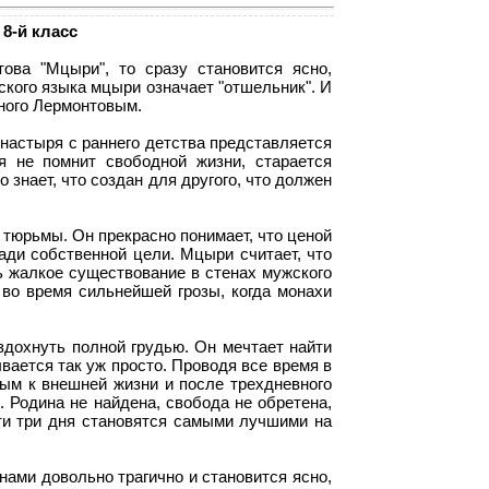
8-й класс
ова "Мцыри", то сразу становится ясно,
нского языка мцыри означает "отшельник". И
нного Лермонтовым.
настыря с раннего детства представляется
я не помнит свободной жизни, старается
знает, что создан для другого, что должен
 тюрьмы. Он прекрасно понимает, что ценой
ади собственной цели. Мцыри считает, что
ь жалкое существование в стенах мужского
 во время сильнейшей грозы, когда монахи
дохнуть полной грудью. Он мечтает найти
вается так уж просто. Проводя все время в
ым к внешней жизни и после трехдневного
. Родина не найдена, свобода не обретена,
Эти три дня становятся самыми лучшими на
нами довольно трагично и становится ясно,