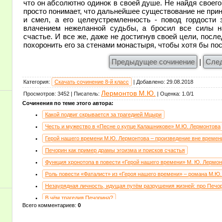
что он абсолютно одинок в своей душе. Не найдя своего 
просто понимает, что дальнейшее существование не прине
и смел, а его целеустремленность - повод гордости 
влачением нежеланной судьбы, а бросил все силы н
счастье. И все же, даже не достигнув своей цели, пос
похоронить его за стенами монастыря, чтобы хотя бы по
Предыдущее сочинение
|
Сле
Категория
:
Скачать сочинение 8-й класс
|
Добавлено
:
29.08.2018
Лермонтов М.Ю.
Просмотров
:
3452
|
Писатель
:
|
Оценка
:
1.0
/
1
Сочинения по теме этого автора:
Какой подвиг скрывается за трагедией Мцыри
Честь и мужество в «Песне о купце Калашникове» М.Ю. Лермонтова
Герой нашего времени М.Ю. Лермонтова – произведение вне времен
Печорин как пример драмы эгоизма и поисков счастья
Функция хронотопа в повести «Герой нашего времени» М. Ю. Лермо
Роль повести «Фаталист» из «Героя нашего времени» – романа М.Ю
Незаурядная личность, идущая путём разрушения жизней: про Печо
В чём трагедия Печорина?
Всего комментариев
:
0
Творчество М.Ю. Лермонтова по одному стихотворению
Моё любимое стихотворение Лермонтова - «Парус»