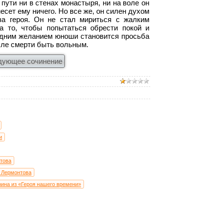
пути ни в стенах монастыря, ни на воле он
сет ему ничего. Но все же, он силен духом
за героя. Он не стал мириться с жалким
а то, чтобы попытаться обрести покой и
ледним желанием юноши становится просьба
сле смерти быть вольным.
дующее сочинение
и
нтова
. Лермонтова
рина из «Героя нашего времени»