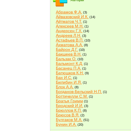
Авторы
Абрамов Ф.А.
(3)
Айвазовский И.К.
(14)
Айтматов Ч.Т.
(1)
Алексеев М.Н.
(1)
Андерсен Г.Х.
(14)
Андреев Л.Н.
(3)
Астафьев В.П.
(10)
Ахматова А.А.
(8)
Байрон Д.Г.
(10)
Бакшеев В.Н.
(1)
Бальзак О.
(10)
Бальмонт К.Д.
(1)
Басанец П.А.
(1)
Батюшков К.Н.
(9)
Бах И.С.
(1)
Билибин И.Я.
(1)
Блок А.А.
(8)
Богданов-Бельский Н.П.
(1)
Боттичелли С.М.
(1)
Братья Гримм
(1)
Бродский И.И.
(3)
Брюллов К.П.
(8)
Брюсов В.Я.
(2)
Булгаков М.А.
(51)
Бунин И.А.
(20)
Быков В.В.
(2)