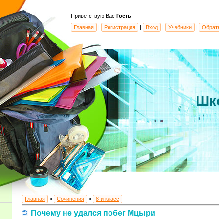
Приветствую Вас
Гость
Главная
|
Регистрация
|
Вход
|
Учебники
|
Обрат
Шк
Главная
»
Сочинения
»
8-й класс
Почему не удался побег Мцыри