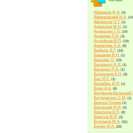
Авторы
Абрамов Ф.А.
(3)
Айвазовский И.К.
(14
Айтматов Ч.Т.
(1)
Алексеев М.Н.
(1)
Андерсен Г.Х.
(14)
Андреев Л.Н.
(3)
Астафьев В.П.
(10)
Ахматова А.А.
(8)
Байрон Д.Г.
(10)
Бакшеев В.Н.
(1)
Бальзак О.
(10)
Бальмонт К.Д.
(1)
Басанец П.А.
(1)
Батюшков К.Н.
(9)
Бах И.С.
(1)
Билибин И.Я.
(1)
Блок А.А.
(8)
Богданов-Бельский 
Боттичелли С.М.
(1)
Братья Гримм
(1)
Бродский И.И.
(3)
Брюллов К.П.
(8)
Брюсов В.Я.
(2)
Булгаков М.А.
(51)
Бунин И.А.
(20)
Быков В.В.
(2)