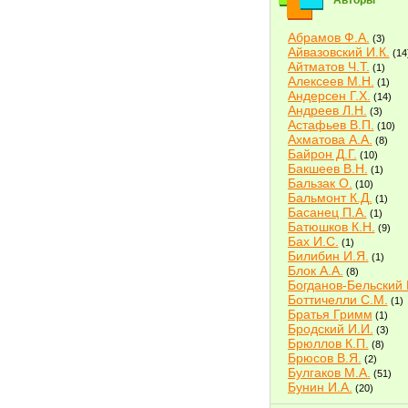
Авторы
Абрамов Ф.А.
(3)
Айвазовский И.К.
(14
Айтматов Ч.Т.
(1)
Алексеев М.Н.
(1)
Андерсен Г.Х.
(14)
Андреев Л.Н.
(3)
Астафьев В.П.
(10)
Ахматова А.А.
(8)
Байрон Д.Г.
(10)
Бакшеев В.Н.
(1)
Бальзак О.
(10)
Бальмонт К.Д.
(1)
Басанец П.А.
(1)
Батюшков К.Н.
(9)
Бах И.С.
(1)
Билибин И.Я.
(1)
Блок А.А.
(8)
Богданов-Бельский 
Боттичелли С.М.
(1)
Братья Гримм
(1)
Бродский И.И.
(3)
Брюллов К.П.
(8)
Брюсов В.Я.
(2)
Булгаков М.А.
(51)
Бунин И.А.
(20)
Быков В.В.
(2)