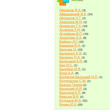
Авторы
Абрамов Ф.А.
(3)
Айвазовский И.К.
(14)
Айтматов Ч.Т.
(1)
Алексеев М.Н.
(1)
Андерсен Г.Х.
(14)
Андреев Л.Н.
(3)
Астафьев В.П.
(10)
Ахматова А.А.
(8)
Байрон Д.Г.
(10)
Бакшеев В.Н.
(1)
Бальзак О.
(10)
Бальмонт К.Д.
(1)
Басанец П.А.
(1)
Батюшков К.Н.
(9)
Бах И.С.
(1)
Билибин И.Я.
(1)
Блок А.А.
(8)
Богданов-Бельский Н.П.
(1)
Боттичелли С.М.
(1)
Братья Гримм
(1)
Бродский И.И.
(3)
Брюллов К.П.
(8)
Брюсов В.Я.
(2)
Булгаков М.А.
(51)
Бунин И.А.
(20)
Быков В.В.
(2)