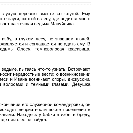
глухую деревню вместе со слугой. Ему
те слуги, охотой в лесу, где водится много
живает настоящая ведьма Мануйлиха.
избу, в глухом лесу, не знавшем людей.
оживляется и соглашается погадать ему. В
едьмы Олеся, темноволосая красавица,
 ведьме, пытаясь что-то узнать. Встречают
иносит нерадостные вести: о возникновении
леси и Ивана возникают споры, дискуссии.
и волосами и темными глазами. Девушка
окончании его служебной командировки, он
исходят неприятности после посещения в
анами. Находясь у бабки в избе, в бреду,
где никто ее не найдет.