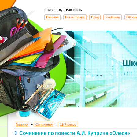
Приветствую Вас
Гость
Главная
|
Регистрация
|
Вход
|
Учебники
|
Обрат
Шк
Главная
»
Сочинения
»
11-й класс
Сочинение по повести А.И. Куприна «Олеся»