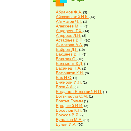
Авторы
Абрамов Ф.А.
(3)
Айвазовский И.К.
(14)
Айтматов Ч.Т.
(1)
Алексеев М.Н.
(1)
Андерсен Г.Х.
(14)
Андреев Л.Н.
(3)
Астафьев В.П.
(10)
Ахматова А.А.
(8)
Байрон Д.Г.
(10)
Бакшеев В.Н.
(1)
Бальзак О.
(10)
Бальмонт К.Д.
(1)
Басанец П.А.
(1)
Батюшков К.Н.
(9)
Бах И.С.
(1)
Билибин И.Я.
(1)
Блок А.А.
(8)
Богданов-Бельский Н.П.
(1)
Боттичелли С.М.
(1)
Братья Гримм
(1)
Бродский И.И.
(3)
Брюллов К.П.
(8)
Брюсов В.Я.
(2)
Булгаков М.А.
(51)
Бунин И.А.
(20)
Быков В.В.
(2)