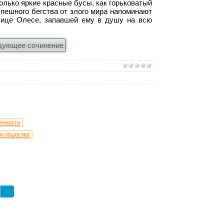
олько яркие красные бусы, как горьковатый
пешного бегства от злого мира напоминают
вице Олесе, запавшей ему в душу на всю
дующее сочинение
ценности
ев общества
ымысел?