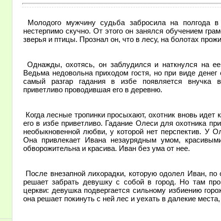
Молодого мужчину судьба забросила на полгода в 
нестерпимо скучно. От этого он занялся обучением грамо
зверья и птицы. Прознал он, что в лесу, на болотах про
Однажды, охотясь, он заблудился и наткнулся на ее 
Ведьма недовольна приходом гостя, но при виде денег 
самый разгар гадания в избе появляется внучка в
приветливо проводившая его в деревню.
Когда лесные тропинки просыхают, охотник вновь идет к
его в избе приветливо. Гадание Олеси для охотника пр
необыкновенной любви, у которой нет перспектив. У О
Она привлекает Ивана незаурядным умом, красивым
обворожительна и красива. Иван без ума от нее.
После внезапной лихорадки, которую одолел Иван, по 
решает забрать девушку с собой в город. Но там про
церкви: девушка подвергается сильному избиению горож
она решает покинуть с ней лес и уехать в далекие места, 