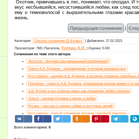
Охотник, примчавшись в лес, понимает, что опоздал. И т
вкус несбывшейся, несостоявшейся любви, как след пос
ему о темноволосой с выразительными глазами краса
жизнь.
Предыдущее сочинение
|
Сле
Категория
:
Скачать сочинение 11-й класс
|
Добавлено
:
27.02.2021
Куприн А.И.
Просмотров
:
798
|
Писатель
:
|
Оценка
:
0.0
/
0
Сочинения по теме этого автора:
Желтков – безумец или нормальный влюбленный?
Олеся А.И. Куприна – произведение, в котором виноваты все
Куст сирени – шедевр А.И. Куприна, в котором отражены семейные 
Поединок – повесть А.И. Куприна, отражающая реалии армии и усто
А.И. Куприн и его «Святая ложь» как отражение любви к матери
Олеся – шедевр Куприна о людях и любви
Кусака – рассказ о сердце собаки и поступках людей
Куст сирени – способ отражения автором семейной тематики
Куприн. Гранатовый браслет.
Всего комментариев
:
0
Главная мысль рассказа Куприна «На разъезде», реальность или в
Любовь сильнее смерти