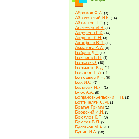
Авторы
Абрамов Ф.А.
(3)
Айвазовский И.К.
(14)
Айтматов Ч.Т.
(1)
Алексеев М.Н.
(1)
Андерсен Г.Х.
(14)
Андреев Л.Н.
(3)
Астафьев В.П.
(10)
Ахматова А.А.
(8)
Байрон Д.Г.
(10)
Бакшеев В.Н.
(1)
Бальзак О.
(10)
Бальмонт К.Д.
(1)
Басанец П.А.
(1)
Батюшков К.Н.
(9)
Бах И.С.
(1)
Билибин И.Я.
(1)
Блок А.А.
(8)
Богданов-Бельский Н.П.
(1)
Боттичелли С.М.
(1)
Братья Гримм
(1)
Бродский И.И.
(3)
Брюллов К.П.
(8)
Брюсов В.Я.
(2)
Булгаков М.А.
(51)
Бунин И.А.
(20)
Быков В.В.
(2)