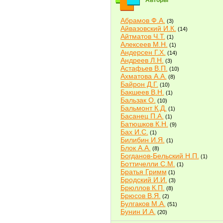
Авторы
Абрамов Ф.А.
(3)
Айвазовский И.К.
(14)
Айтматов Ч.Т.
(1)
Алексеев М.Н.
(1)
Андерсен Г.Х.
(14)
Андреев Л.Н.
(3)
Астафьев В.П.
(10)
Ахматова А.А.
(8)
Байрон Д.Г.
(10)
Бакшеев В.Н.
(1)
Бальзак О.
(10)
Бальмонт К.Д.
(1)
Басанец П.А.
(1)
Батюшков К.Н.
(9)
Бах И.С.
(1)
Билибин И.Я.
(1)
Блок А.А.
(8)
Богданов-Бельский Н.П.
(1)
Боттичелли С.М.
(1)
Братья Гримм
(1)
Бродский И.И.
(3)
Брюллов К.П.
(8)
Брюсов В.Я.
(2)
Булгаков М.А.
(51)
Бунин И.А.
(20)
Быков В.В.
(2)