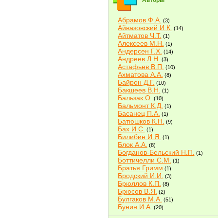
Авторы
Абрамов Ф.А.
(3)
Айвазовский И.К.
(14)
Айтматов Ч.Т.
(1)
Алексеев М.Н.
(1)
Андерсен Г.Х.
(14)
Андреев Л.Н.
(3)
Астафьев В.П.
(10)
Ахматова А.А.
(8)
Байрон Д.Г.
(10)
Бакшеев В.Н.
(1)
Бальзак О.
(10)
Бальмонт К.Д.
(1)
Басанец П.А.
(1)
Батюшков К.Н.
(9)
Бах И.С.
(1)
Билибин И.Я.
(1)
Блок А.А.
(8)
Богданов-Бельский Н.П.
(1)
Боттичелли С.М.
(1)
Братья Гримм
(1)
Бродский И.И.
(3)
Брюллов К.П.
(8)
Брюсов В.Я.
(2)
Булгаков М.А.
(51)
Бунин И.А.
(20)
Быков В.В.
(2)